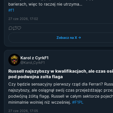
barierach, więc to raczej nie utrzyma...
#f1
27 cze 2026, 17:02
Zobacz na X →
Karol z CyrkF1
@Karol_CyrkF1
Russell najszybszy w kwalifikacjach, ale czas os
pod podwojna zolta flaga
Czy będzie sensacyjny pierwszy rząd dla Ferrari? Russe
najszybszy, ale osiągnął swój czas przejeżdżając prze
podwójną żółtą flagę. Russell w całym sektorze pojech
minimalnie wolniej niż wcześniej.
#F1PL
27 cze 2026, 17:05