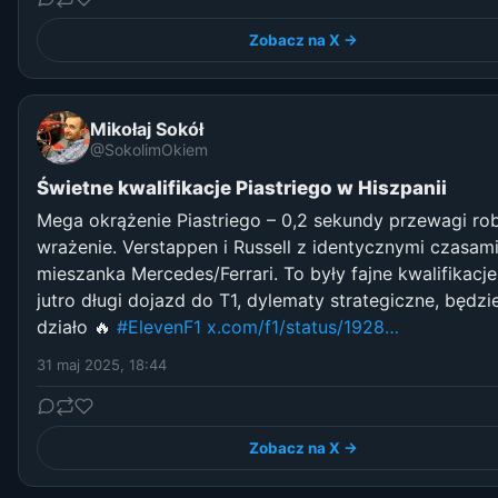
Zobacz na X →
Mikołaj Sokół
@SokolimOkiem
Świetne kwalifikacje Piastriego w Hiszpanii
Mega okrążenie Piastriego – 0,2 sekundy przewagi rob
wrażenie. Verstappen i Russell z identycznymi czasam
mieszanka Mercedes/Ferrari. To były fajne kwalifikacje
jutro długi dojazd do T1, dylematy strategiczne, będzie
działo 🔥
#ElevenF1
x.com/f1/status/1928…
31 maj 2025, 18:44
Zobacz na X →