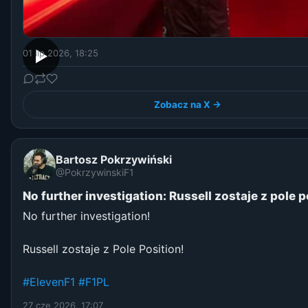
01 lip 2026, 18:25
▶
Zobacz na X →
Bartosz Pokrzywiński
@PokrzywinskiF1
No further investigation: Russell zostaje z pole p
No further investigation!
Russell zostaje z Pole Position!
#ElevenF1
#F1PL
27 cze 2026, 17:07