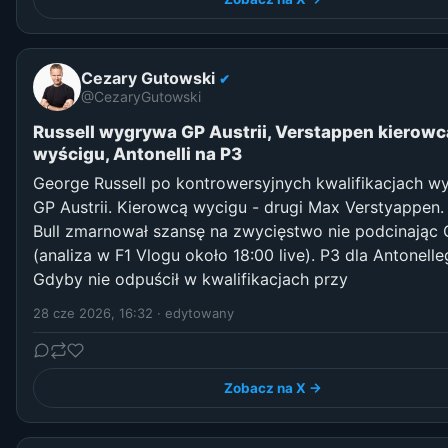
Cezary Gutowski
✔
@CezaryGutowski
Russell wygrywa GP Austrii, Verstappen kierowc
wyścigu, Antonelli na P3
George Russell po kontrowersyjnych kwalifikacjach 
GP Austrii. Kierowcą wycigu - drugi Max Verstyappen
Bull zmarnował szansę na zwycięstwo nie podcinając
(analiza w F1 Vlogu około 18:00 live). P3 dla Antonelle
Gdyby nie odpuścił w kwalifikacjach przy
28 cze 2026, 16:32
· edytowany
Zobacz na X →