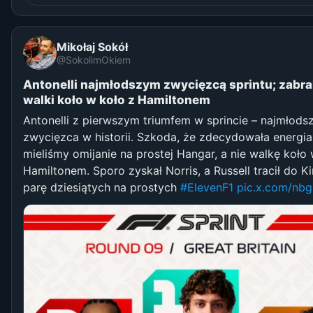
Mikołaj Sokół
@SokolimOkiem
Antonelli najmłodszym zwycięzcą sprintu; zabra
walki koło w koło z Hamiltonem
Antonelli z pierwszym triumfem w sprincie – najmłods
zwycięzca w historii. Szkoda, że zdecydowała energia
mieliśmy omijanie na prostej Hangar, a nie walkę koło 
Hamiltonem. Sporo zyskał Norris, a Russell tracił do K
parę dziesiątych na prostych
#ElevenF1
pic.x.com/nb