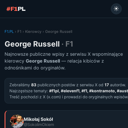
#F1
PL
F1.PL
› F1 › Kierowcy › George Russell
George Russell
· F1
Najnowsze publiczne wpisy z serwisu X wspominające
kierowcy
George Russell
— relacja kibiców z
odnośnikami do oryginałów.
Zebraliśmy
83
publicznych postów z serwisu X od
17
autorów.
Najczęstsze tematy:
#f1pl, #elevenf1, #f1, #kontramoto, #aus
Treść pochodzi z X (x.com) i prowadzi do oryginalnych wpisów
Mikołaj Sokół
@SokolimOkiem