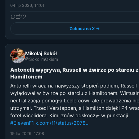
04 lip 2026, 14:01
Zobacz na X →
Mikołaj Sokół
@SokolimOkiem
Antonelli wygrywa, Russell w żwirze po starciu z
Hamiltonem
Antonelli wraca na najwyższy stopień podium, Russell
wylądował w żwirze po starciu z Hamiltonem. Wirtual
neutralizacja pomogła Leclercowi, ale prowadzenia ni
utrzymał. Trzeci Verstappen, a Hamilton dzięki P4 wra
fotel wicelidera. Kimi znów odskoczył w punktacji.
#ElevenF1
x.com/f1/status/2078…
19 lip 2026, 17:08