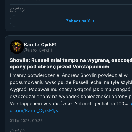
Zobacz na X →
Karol z CyrkF1
@Karol_CyrkF1
Shovlin: Russell miał tempo na wygraną, oszczę
opony pod obronę przed Verstappenem
I mamy potwierdzenie. Andrew Shovlin powiedział w
podsumowaniu wyścigu, że Russell jechał na tyle szyb
wygrać. Podawali mu czasy okrążeń jakie ma osiągać,
oszczędzał opony na wypadek konieczności obrony p
Verstappenem w końcówce. Antonelli jechał na 100%.
x.com/Karol_CyrkF1/s…
01 lip 2026, 09:28