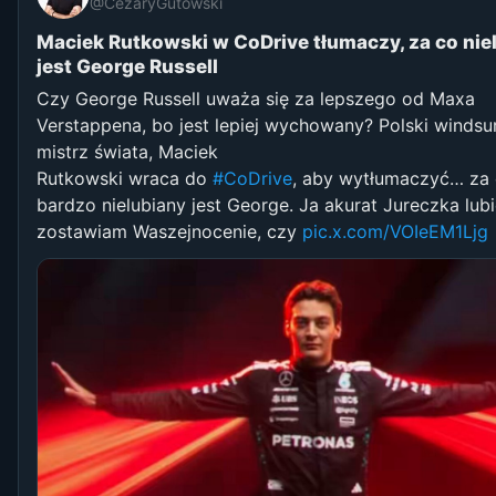
@CezaryGutowski
Maciek Rutkowski w CoDrive tłumaczy, za co nie
jest George Russell
Czy George Russell uważa się za lepszego od Maxa
Verstappena, bo jest lepiej wychowany? Polski winds
mistrz świata, Maciek
Rutkowski wraca do
#CoDrive
, aby wytłumaczyć… za 
bardzo nielubiany jest George. Ja akurat Jureczka lubi
zostawiam Waszejnocenie, czy
pic.x.com/VOIeEM1Ljg