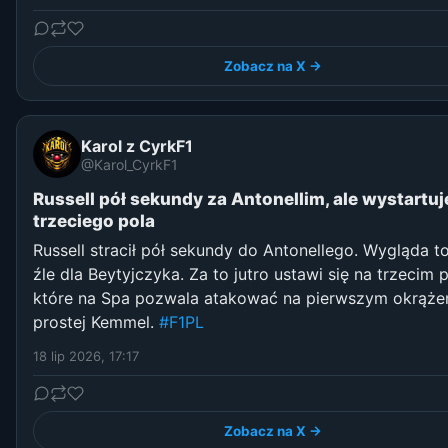
Zobacz na X →
Karol z CyrkF1
@Karol_CyrkF1
Russell pół sekundy za Antonellim, ale wystartuj
trzeciego pola
Russell stracił pół sekundy do Antonellego. Wygląda t
źle dla Beytyjczyka. Za to jutro ustawi się na trzecim p
które na Spa pozwala atakować na pierwszym okrąże
prostej Kemmel.
#F1PL
18 lip 2026, 17:17
Zobacz na X →