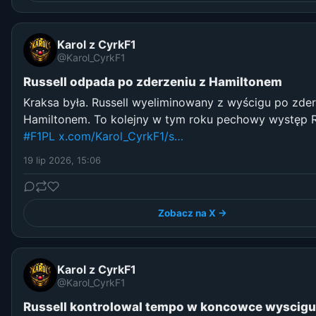
Karol z CyrkF1
@Karol_CyrkF1
Russell odpada po zderzeniu z Hamiltonem
Kraksa była. Russell wyeliminowany z wyścigu po zder
Hamiltonem. To kolejny w tym roku pechowy występ R
#F1PL
x.com/Karol_CyrkF1/s…
19 lip 2026, 15:06
Zobacz na X →
Karol z CyrkF1
@Karol_CyrkF1
Russell kontrolowal tempo w koncowce wyscigu