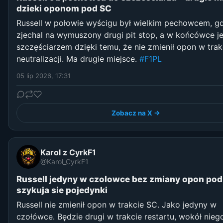
dzieki oponom pod SC
Russell w połowie wyścigu był wielkim pechowcem, g
zjechal na wymuszony drugi pit stop, a w końcówce je
szczęściarzem dzięki temu, że nie zmienił opon w trak
neutralizacji. Ma drugie miejsce.
#F1PL
05 lip 2026, 17:31
Zobacz na X →
Karol z CyrkF1
@Karol_CyrkF1
Russell jedyny w czolowce bez zmiany opon pod
szykuja sie pojedynki
Russell nie zmienił opon w trakcie SC. Jako jedyny w
czołówce. Będzie drugi w trakcie restartu, wokół nieg