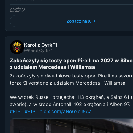
Zobacz na X →
Karol z CyrkF1
@Karol_CyrkF1
Zakończyły się testy opon Pirelli na 2027 w Silv
z udziałem Mercedesa i Williamsa
Zakończyły się dwudniowe testy opon Pirelli na sezon
torze Silverstone z udziałem Mercedesa i Williamsa.
We wtorek Russell przejechał 113 okrążeń, a Sainz 61 (
awarię), a w środę Antonelli 102 okrążenia i Albon 97.
#F1PL
#F1PL
pic.x.com/aNo6xq18Aa