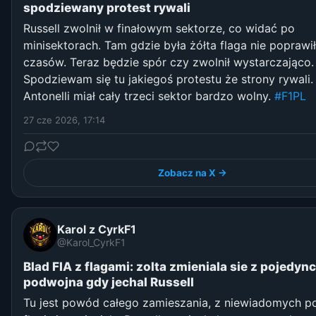
spodziewany protest rywali
Russell zwolnił w finałowym sektorze, co widać po
minisektorach. Tam gdzie była żółta flaga nie poprawi
czasów. Teraz będzie spór czy zwolnił wystarczająco.
Spodziewam się tu jakiegoś protestu że strony rywali.
Antonelli miał cały trzeci sektor bardzo wolny.
#F1PL
27 cze 2026, 17:14
Zobacz na X →
Karol z CyrkF1
@Karol_CyrkF1
Blad FIA z flagami: zolta zmieniala sie z pojedyn
podwojna gdy jechal Russell
Tu jest powód całego zamieszania, z niewiadomych