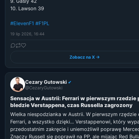
9. Gasly 42
10. Lawson 39
#ElevenF1
#F1PL
19 lip 2026, 16:44
Zobacz na X →
Cezary Gutowski
✔
@CezaryGutowski
Sensacja w Austrii: Ferrari w pierwszym rzedzie 
bledzie Verstappena, czas Russella zagrozony
Wielka niespodzianka w Austrii. W pierwszym rzędzie
Ferrari, a wszystko dzięki... Verstappenowi, który wyp
przedostatnim zakręcie i uniemożliwił poprawę Merce
Znaczy Russell się poprawił na PP, ale mijając Red Bul