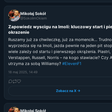
Mikołaj Sokół
@SokolimOkiem
Zapowiedz wyscigu na Imoli: kluczowy start i p
okrazenie
Ruszamy już za chwileczkę, już za momencik... Trudno
wyprzedza się na Imoli, jazda pewnie na jeden pit stop
wiele zależy od startu i pierwszego okrążenia. Piastri,
Verstappen, Russell, Norris – na kogo stawiacie? Czy 
utrzyma za sobą Williamsy?
#ElevenF1
18 maj 2025, 14:49
Zobacz na X →
Mikołaj Sokół