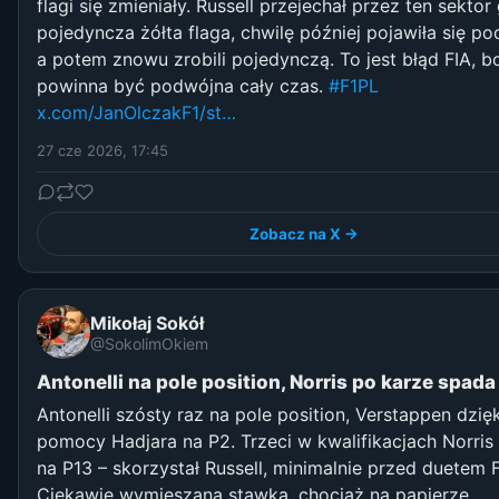
flagi się zmieniały. Russell przejechał przez ten sektor
pojedyncza żółta flaga, chwilę później pojawiła się p
a potem znowu zrobili pojedynczą. To jest błąd FIA, b
powinna być podwójna cały czas.
#F1PL
x.com/JanOlczakF1/st…
27 cze 2026, 17:45
Zobacz na X →
Mikołaj Sokół
@SokolimOkiem
Antonelli na pole position, Norris po karze spada
Antonelli szósty raz na pole position, Verstappen dzięk
pomocy Hadjara na P2. Trzeci w kwalifikacjach Norris 
na P13 – skorzystał Russell, minimalnie przed duetem Fe
Ciekawie wymieszana stawka, chociaż na papierze