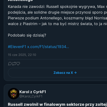
Kanada nie zawodzi: Russell spokojnie wygrywa, Max n
podejścia, ale solidne drugie miejsce przynosi sporo 
Pierwsze podium Antonellego, koszmarny błąd Norris
walce z Piastrim – jak to ma być mistrz świata, to ja 
Podobało się dzisiaj?
#ElevenF1
x.com/F1/status/1934…
15 cze 2025, 22:10
Zobacz na X →
Karol z CyrkF1
@Karol_CyrkF1
Russell zwolnil w finalowym sektorze przy zoltej