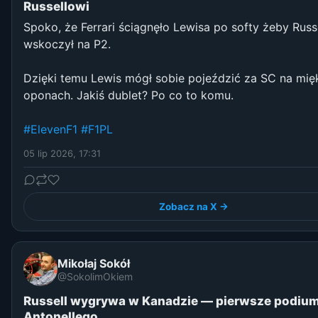
Russellowi
Spoko, że Ferrari ściągnęło Lewisa po softy żeby Russ
wskoczył na P2.
Dzięki temu Lewis mógł sobie pojeździć za SC na mię
oponach. Jakiś dublet? Po co to komu.
#ElevenF1
#F1PL
05 lip 2026, 17:31
Zobacz na X →
Mikołaj Sokół
@SokolimOkiem
Russell wygrywa w Kanadzie — pierwsze podiu
Antonellego