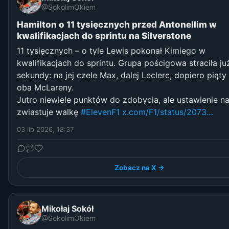
@SokolimOkiem
Hamilton o 11 tysięcznych przed Antonellim w
kwalifikacjach do sprintu na Silverstone
11 tysięcznych – o tyle Lewis pokonał Kimiego w
kwalifikacjach do sprintu. Grupa pościgowa straciła ju
sekundy: na jej czele Max, dalej Leclerc, dopiero piąty 
oba McLareny.
Jutro niewiele punktów do zdobycia, ale ustawienie na
zwiastuje walkę
#ElevenF1
x.com/F1/status/2073…
03 lip 2026, 18:37
Zobacz na X →
Mikołaj Sokół
@SokolimOkiem