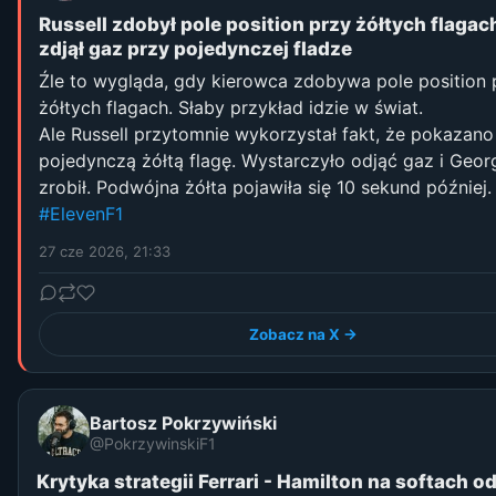
Russell zdobył pole position przy żółtych flaga
zdjął gaz przy pojedynczej fladze
Źle to wygląda, gdy kierowca zdobywa pole position 
żółtych flagach. Słaby przykład idzie w świat.
Ale Russell przytomnie wykorzystał fakt, że pokazano
pojedynczą żółtą flagę. Wystarczyło odjąć gaz i Geor
zrobił. Podwójna żółta pojawiła się 10 sekund później.
#ElevenF1
27 cze 2026, 21:33
Zobacz na X →
Bartosz Pokrzywiński
@PokrzywinskiF1
Krytyka strategii Ferrari - Hamilton na softach o