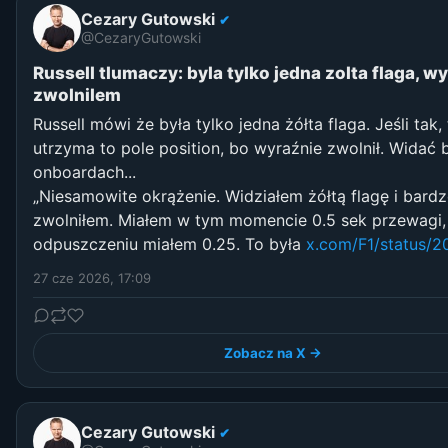
Cezary Gutowski
✔
@CezaryGutowski
Russell tlumaczy: byla tylko jedna zolta flaga, w
zwolnilem
Russell mówi że była tylko jedna żółta flaga. Jeśli tak,
utrzyma to pole position, bo wyraźnie zwolnił. Widać 
onboardach...
„Niesamowite okrążenie. Widziałem żółtą flagę i bard
zwolniłem. Miałem w tym momencie 0.5 sek przewagi,
odpuszczeniu miałem 0.25. To była
x.com/F1/status/
27 cze 2026, 17:09
Zobacz na X →
Cezary Gutowski
✔