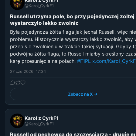
Karol z CyrkF1
@Karol_CyrkF1
Russell utrzyma pole, bo przy pojedynczej zoltej
wystarczylo lekko zwolnic
Była pojedyncza żółta flaga jak jechał Russell, więc ni
problemu. Historycznie wystarczy lekko zwolnić, aby 
przepis o zwolnieniu w trakcie takiej sytuacji. Gdyby 
podwójna żółta flaga, to Russell miałby skreślony czas
karę przesunięcia na polach.
#F1PL
x.com/Karol_CyrkF
27 cze 2026, 17:34
Zobacz na X →
Karol z CyrkF1
@Karol_CyrkF1
Russell od pechowca do szczesciarza - drugie m