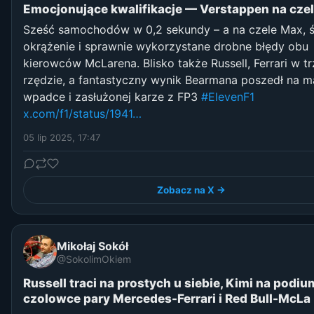
Emocjonujące kwalifikacje — Verstappen na cze
Sześć samochodów w 0,2 sekundy – a na czele Max, 
okrążenie i sprawnie wykorzystane drobne błędy obu
kierowców McLarena. Blisko także Russell, Ferrari w t
rzędzie, a fantastyczny wynik Bearmana poszedł na m
wpadce i zasłużonej karze z FP3
#ElevenF1
x.com/f1/status/1941…
05 lip 2025, 17:47
Zobacz na X →
Mikołaj Sokół
@SokolimOkiem
Russell traci na prostych u siebie, Kimi na podiu
czolowce pary Mercedes-Ferrari i Red Bull-McLa