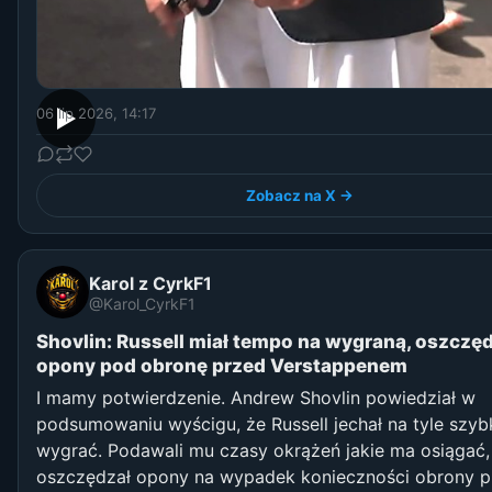
06 lip 2026, 14:17
▶
Zobacz na X →
Karol z CyrkF1
@Karol_CyrkF1
Shovlin: Russell miał tempo na wygraną, oszczę
opony pod obronę przed Verstappenem
I mamy potwierdzenie. Andrew Shovlin powiedział w
podsumowaniu wyścigu, że Russell jechał na tyle szyb
wygrać. Podawali mu czasy okrążeń jakie ma osiągać,
oszczędzał opony na wypadek konieczności obrony p