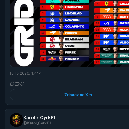
18 lip 2026, 17:47
Zobacz na X →
Karol z CyrkF1
@Karol_CyrkF1