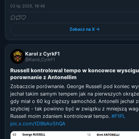
03 lip 2026, 18:46
Zobacz na X →
Karol z CyrkF1
@Karol_CyrkF1
Russell kontrolowal tempo w koncowce wyscigu
porownanie z Antonellim
Zobaczcie porównanie. George Russell pod koniec wy
jechał takim samym tempem jak na pierwszych okrąże
gdy miał o 60 kg cięższy samochód. Antonelli jechał 
szybciej - tak powinno być w związku z mniejszą wag
Russell moim zdaniem kontrolował tempo.
#F1PL
pic.x.com/tDBbAo5hQA