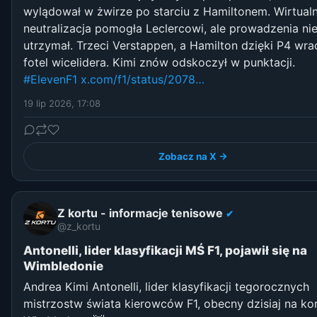
wylądował w żwirze po starciu z Hamiltonem. Wirtual
neutralizacja pomogła Leclercowi, ale prowadzenia ni
utrzymał. Trzeci Verstappen, a Hamilton dzięki P4 wra
fotel wicelidera. Kimi znów odskoczył w punktacji.
#ElevenF1
x.com/f1/status/2078…
19 lip 2026, 17:08
Zobacz na X →
Z kortu - informacje tenisowe
✔
@z_kortu
Antonelli, lider klasyfikacji MŚ F1, pojawił się na
Wimbledonie
Andrea Kimi Antonelli, lider klasyfikacji tegorocznych
mistrzostw świata kierowców F1, obecny dzisiaj na ko