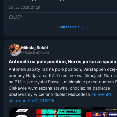
28 cze 2026, 21:28
Zobacz na X →
Mikołaj Sokół
@SokolimOkiem
Antonelli na pole position, Norris po karze spada
Antonelli szósty raz na pole position, Verstappen dzięk
pomocy Hadjara na P2. Trzeci w kwalifikacjach Norris 
na P13 – skorzystał Russell, minimalnie przed duetem Fe
Ciekawie wymieszana stawka, chociaż na papierze
obstawiamy w ciemno dublet Mercedesa
#ElevenF1
pic.x.com/2eCs2TRO6r