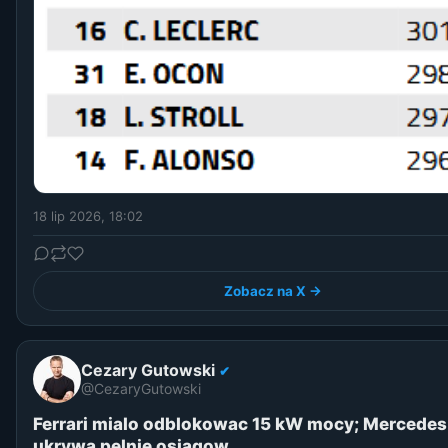
18 lip 2026, 18:02
Zobacz na X →
Cezary Gutowski
✔
@CezaryGutowski
Ferrari mialo odblokowac 15 kW mocy; Mercedes
ukrywa pelnie osiagow