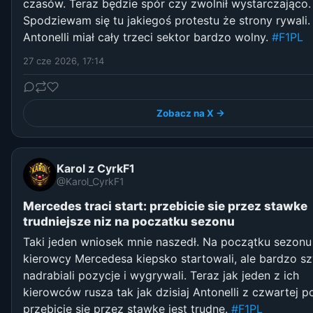
czasów. Teraz będzie spór czy zwolnił wystarczająco.
Spodziewam się tu jakiegoś protestu że strony rywali.
Antonelli miał cały trzeci sektor bardzo wolny.
#F1PL
27 cze 2026, 17:14
Zobacz na X →
Karol z CyrkF1
@Karol_CyrkF1
Mercedes traci start: przebicie sie przez stawke
trudniejsze niz na poczatku sezonu
Taki jeden wniosek mnie naszedł. Na początku sezonu
kierowcy Mercedesa kiepsko startowali, ale bardzo s
nadrabiali pozycje i wygrywali. Teraz jak jeden z ich
kierowców rusza tak jak dzisiaj Antonelli z czwartej po
przebicie się przez stawkę jest trudne.
#F1PL