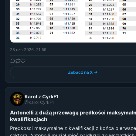
28 cze 2026, 21:59
Zobacz na X →
Karol z CyrkF1
@Karol_CyrkF1
Antonelli z dużą przewagą prędkości maksymaln
kwalifikacjach
Prędkości maksymalne z kwalifikacji z końca pierwsz
sektora. Antonelli musiał mieć najdłużej ze wszystkich