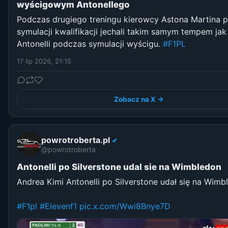
wyścigowym Antonellego
Podczas drugiego treningu kierowcy Astona Martina 
symulacji kwalifikacji jechali takim samym tempem jak
Antonelli podczas symulacji wyścigu.
#F1PL
17 lip 2026, 21:15
Zobacz na X →
powrotroberta.pl
✔
@powrotroberta
Antonelli po Silverstone udal sie na Wimbledon
Andrea Kimi Antonelli po Silverstone udał się na Wimb
#F1pl
#Elevenf1
pic.x.com/Wwi8Bnye7D