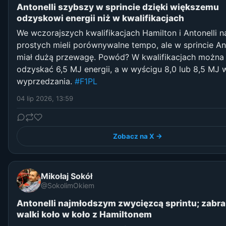
Antonelli szybszy w sprincie dzięki większemu
odzyskowi energii niż w kwalifikacjach
We wczorajszych kwalifikacjach Hamilton i Antonelli n
prostych mieli porównywalne tempo, ale w sprincie Ant
miał dużą przewagę. Powód? W kwalifikacjach można
odzyskać 6,5 MJ energii, a w wyścigu 8,0 lub 8,5 MJ w
wyprzedzania.
#F1PL
04 lip 2026, 13:59
Zobacz na X →
Mikołaj Sokół
@SokolimOkiem
Antonelli najmłodszym zwycięzcą sprintu; zabra
walki koło w koło z Hamiltonem