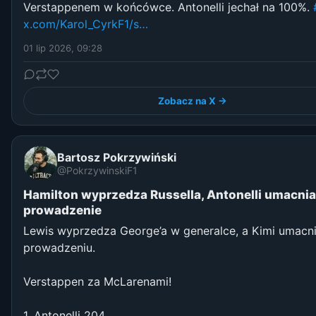
Verstappenem w końcówce. Antonelli jechał na 100%.
x.com/Karol_CyrkF1/s…
01 lip 2026, 09:28
Zobacz na X →
Bartosz Pokrzywiński
@PokrzywinskiF1
Hamilton wyprzedza Russella, Antonelli umacnia
prowadzenie
Lewis wyprzedza George’a w generalce, a Kimi umacni
prowadzeniu.
Verstappen za McLarenami!
1. Antonelli 204