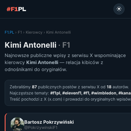
#F1
PL
F1.PL
› F1 › Kierowcy › Kimi Antonelli
Kimi Antonelli
· F1
Najnowsze publiczne wpisy z serwisu X wspominające
kierowcy
Kimi Antonelli
— relacja kibiców z
odnośnikami do oryginałów.
Zebraliśmy
87
publicznych postów z serwisu X od
18
autorów.
Najczęstsze tematy:
#f1pl, #elevenf1, #f1, #wimbledon, #kan
Treść pochodzi z X (x.com) i prowadzi do oryginalnych wpisów
Bartosz Pokrzywiński
@PokrzywinskiF1