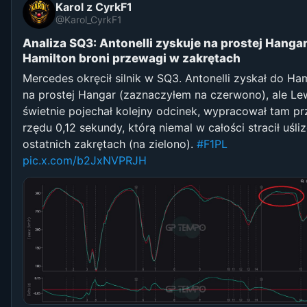
Karol z CyrkF1
@Karol_CyrkF1
Analiza SQ3: Antonelli zyskuje na prostej Hangar,
Hamilton broni przewagi w zakrętach
Mercedes okręcił silnik w SQ3. Antonelli zyskał do Ha
na prostej Hangar (zaznaczyłem na czerwono), ale Le
świetnie pojechał kolejny odcinek, wypracował tam p
rzędu 0,12 sekundy, którą niemal w całości stracił uśl
ostatnich zakrętach (na zielono).
#F1PL
pic.x.com/b2JxNVPRJH