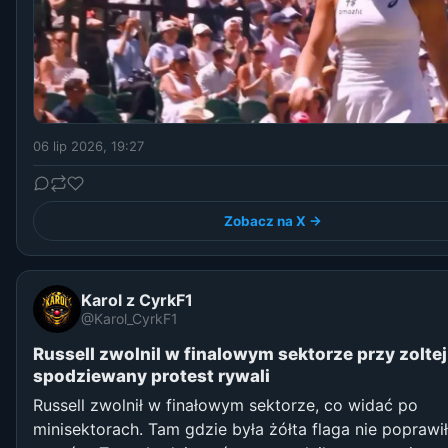
06 lip 2026, 19:27
Zobacz na X →
Karol z CyrkF1
@Karol_CyrkF1
Russell zwolnil w finalowym sektorze przy zoltej
spodziewany protest rywali
Russell zwolnił w finałowym sektorze, co widać po
minisektorach. Tam gdzie była żółta flaga nie poprawi