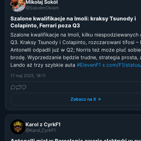
Mikołaj Sokół
@SokolimOkiem
Szalone kwalifikacje na Imoli: kraksy Tsunody i
Colapinto, Ferrari poza Q3
Szalone kwalifikacje na Imoli, kilku niespodziewanych
Q3. Kraksy Tsunody i Colapinto, rozczarowani tifosi – F
Antonelli odpadli już w Q2; Norris też może pluć sobi
brodę. Wyprzedzanie będzie trudne, strategia prosta, 
Lando aż trzy szybkie auta
#ElevenF1
x.com/F1/statu
17 maj 2025, 18:11
Zobacz na X →
Karol z CyrkF1
@Karol_CyrkF1