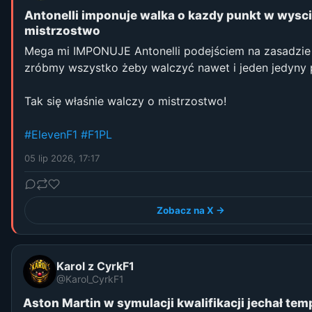
Antonelli imponuje walka o kazdy punkt w wysc
mistrzostwo
Mega mi IMPONUJE Antonelli podejściem na zasadzie
zróbmy wszystko żeby walczyć nawet i jeden jedyny 
Tak się właśnie walczy o mistrzostwo!
#ElevenF1
#F1PL
05 lip 2026, 17:17
Zobacz na X →
Karol z CyrkF1
@Karol_CyrkF1
Aston Martin w symulacji kwalifikacji jechał te