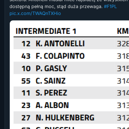
dostępną pełną moc, stąd duża przewaga.
#F1PL
pic.x.com/TWAQnTXHio