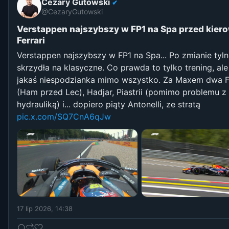
Cezary Gutowski
✔
@CezaryGutowski
Verstappen najszybszy w FP1 na Spa przed kier
Ferrari
Verstappen najszybszy w FP1 na Spa... Po zmianie tyl
skrzydła na klasyczne. Co prawda to tylko trening, ale 
jakaś niespodzianka mimo wszystko. Za Maxem dwa Fe
(Ham przed Lec), Hadjar, Piastrii (pomimo problemu z
hydrauliką) i... dopiero piąty Antonelli, ze stratą
pic.x.com/SQ7CnA6qJw
17 lip 2026, 14:38