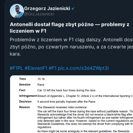
Grzegorz Jazienicki
✔
@GrzJazienicki
Antonelli dostał flagę zbyt późno — problemy z
liczeniem w F1
Problemów z liczeniem w F1 ciąg dalszy. Antonelli dost
zbyt późno, po czwartym naruszeniu, a za czwarte jes
kara.
#F1PL
#ElevenF1
#F1
pic.x.com/s3d4ZWpt3I