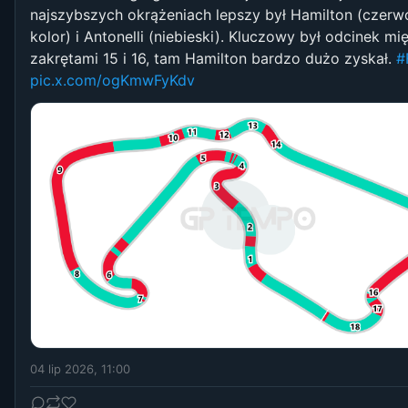
najszybszych okrążeniach lepszy był Hamilton (czerw
kolor) i Antonelli (niebieski). Kluczowy był odcinek mi
zakrętami 15 i 16, tam Hamilton bardzo dużo zyskał.
#
pic.x.com/ogKmwFyKdv
04 lip 2026, 11:00