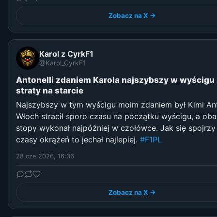
Zobacz na X →
Karol z CyrkF1
@Karol_CyrkF1
Antonelli zdaniem Karola najszybszy w wyścig
straty na starcie
Najszybszy w tym wyścigu moim zdaniem był Kimi Anto
Włoch stracił sporo czasu na początku wyścigu, a oba
stopy wykonał najpóźniej w czołówce. Jak się spojrz
czasy okrążeń to jechał najlepiej.
#F1PL
28 cze 2026, 16:36
Zobacz na X →