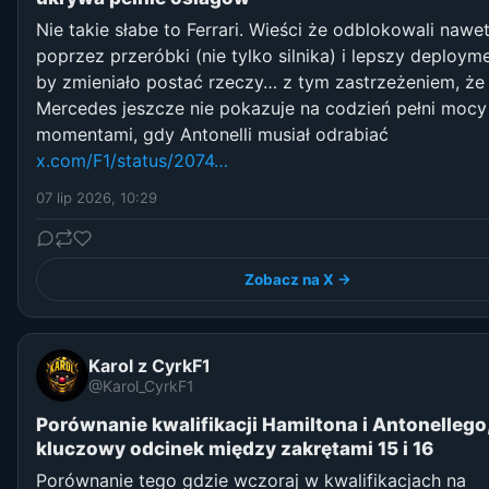
Nie takie słabe to Ferrari. Wieści że odblokowali nawe
poprzez przeróbki (nie tylko silnika) i lepszy deploym
by zmieniało postać rzeczy… z tym zastrzeżeniem, że
Mercedes jeszcze nie pokazuje na codzień pełni mocy
momentami, gdy Antonelli musiał odrabiać
x.com/F1/status/2074…
07 lip 2026, 10:29
Zobacz na X →
Karol z CyrkF1
@Karol_CyrkF1
Porównanie kwalifikacji Hamiltona i Antonellego
kluczowy odcinek między zakrętami 15 i 16
Porównanie tego gdzie wczoraj w kwalifikacjach na