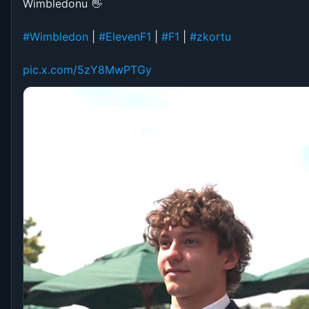
Wimbledonu 👋
#Wimbledon
|
#ElevenF1
|
#F1
|
#zkortu
pic.x.com/5zY8MwPTGy