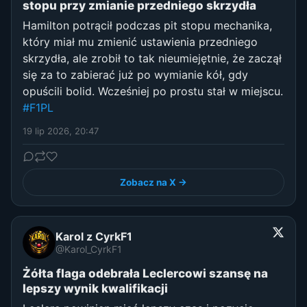
stopu przy zmianie przedniego skrzydła
Hamilton potrącił podczas pit stopu mechanika,
który miał mu zmienić ustawienia przedniego
skrzydła, ale zrobił to tak nieumiejętnie, że zaczął
się za to zabierać już po wymianie kół, gdy
opuścili bolid. Wcześniej po prostu stał w miejscu.
#F1PL
19 lip 2026, 20:47
Zobacz na X →
Karol z CyrkF1
@Karol_CyrkF1
Żółta flaga odebrała Leclercowi szansę na
lepszy wynik kwalifikacji