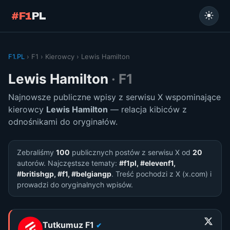
#F1
PL
F1.PL
› F1 › Kierowcy › Lewis Hamilton
Lewis Hamilton
· F1
Najnowsze publiczne wpisy z serwisu X wspominające
kierowcy
Lewis Hamilton
— relacja kibiców z
odnośnikami do oryginałów.
Zebraliśmy
100
publicznych postów z serwisu X od
20
autorów. Najczęstsze tematy:
#f1pl, #elevenf1,
#britishgp, #f1, #belgiangp
. Treść pochodzi z X (x.com) i
prowadzi do oryginalnych wpisów.
Tutkumuz F1
✔