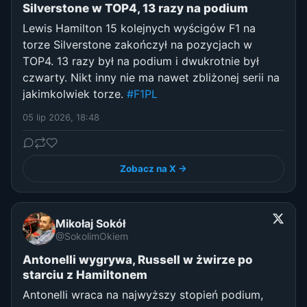
Silverstone w TOP4, 13 razy na podium
Lewis Hamilton 15 kolejnych wyścigów F1 na
torze Silverstone zakończył na pozycjach w
TOP4. 13 razy był na podium i dwukrotnie był
czwarty. Nikt inny nie ma nawet zbliżonej serii na
jakimkolwiek torze.
#F1PL
05 lip 2026, 18:48
Zobacz na X →
Mikołaj Sokół
@SokolimOkiem
Antonelli wygrywa, Russell w żwirze po
starciu z Hamiltonem
Antonelli wraca na najwyższy stopień podium,