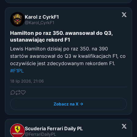
Karol z CyrkF1
@Karol_CyrkF1
Hamilton po raz 350. awansował do Q3,
ustanawiając rekord F1
Lewis Hamilton dzisiaj po raz 350. na 390
startów awansował do Q3 w kwalifikacjach F1, co
oczywiście jest zdecydowanym rekordem F1.
#F1PL
18 lip 2026, 21:06
Zobacz na X →
Scuderia Ferrari Daily PL
@FerrariDailyPL