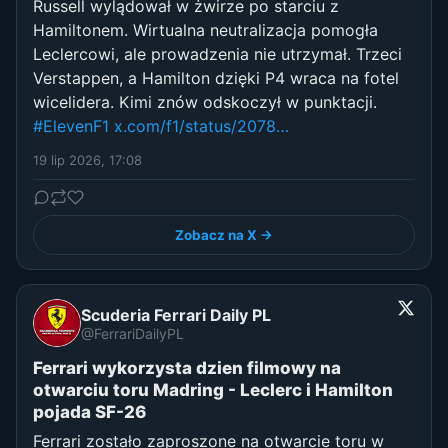
Russell wylądował w żwirze po starciu z
Hamiltonem. Wirtualna neutralizacja pomogła
Leclercowi, ale prowadzenia nie utrzymał. Trzeci
Verstappen, a Hamilton dzięki P4 wraca na fotel
wicelidera. Kimi znów odskoczył w punktacji.
#ElevenF1
x.com/f1/status/2078…
19 lip 2026, 17:08
Zobacz na X →
Scuderia Ferrari Daily PL
@FerrariDailyPL
Ferrari wykorzysta dzien filmowy na
otwarciu toru Madring - Leclerc i Hamilton
pojada SF-26
Ferrari zostało zaproszone na otwarcie toru w