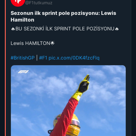
@F1tutkumuz
Sezonun ilk sprint pole pozisyonu: Lewis
Hamilton
🔥BU SEZONKİ İLK SPRINT POLE POZİSYONU🔥
Lewis HAMILTON🌟
#BritishGP
|
#F1
pic.x.com/0DK4fzcFlq