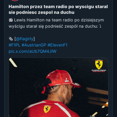
Hamilton przez team radio po wyscigu staral
sie podniesc zespol na duchu
📻 Lewis Hamilton na team radio po dzisiejszym
wyścigu starał się podnieść zespół na duchu: ⤵️
🗞️ [
@fiagirly
]
#F1PL
#AustrianGP
#ElevenF1
pic.x.com/aUb7QM4JIW