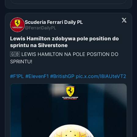
Scuderia Ferrari Daily PL
@FerrariDailyPL
Lewis Hamilton zdobywa pole position do
sprintu na Silverstone
🇬🇧 LEWIS HAMILTON NA POLE POSITION DO
SPRINTU!
#F1PL
#ElevenF1
#BritishGP
pic.x.com/l8lAUteVT2