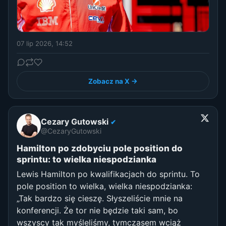
07 lip 2026, 14:52
Zobacz na X →
Cezary Gutowski
✔
@CezaryGutowski
Hamilton po zdobyciu pole position do
sprintu: to wielka niespodzianka
Lewis Hamilton po kwalifikacjach do sprintu. To
pole position to wielka, wielka niespodzianka:
„Tak bardzo się cieszę. Słyszeliście mnie na
konferencji. Że tor nie będzie taki sam, bo
wszyscy tak myśleliśmy, tymczasem wciąż