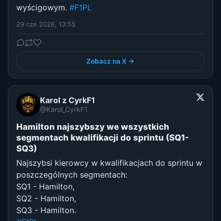
wyścigowym.
#F1PL
29 cze 2026, 13:55
Zobacz na X →
Karol z CyrkF1
@Karol_CyrkF1
Hamilton najszybszy we wszystkich
segmentach kwalifikacji do sprintu (SQ1-
SQ3)
Najszybsi kierowcy w kwalifikacjach do sprintu w
poszczególnych segmentach:
SQ1 - Hamilton,
SQ2 - Hamilton,
SQ3 - Hamilton.