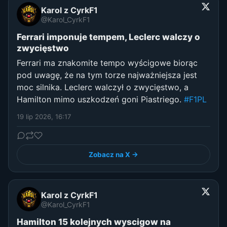
Karol z CyrkF1
@Karol_CyrkF1
Ferrari imponuje tempem, Leclerc walczy o
zwycięstwo
Ferrari ma znakomite tempo wyścigowe biorąc
pod uwagę, że na tym torze najważniejsza jest
moc silnika. Leclerc walczył o zwycięstwo, a
Hamilton mimo uszkodzeń goni Piastriego.
#F1PL
19 lip 2026, 16:17
Zobacz na X →
Karol z CyrkF1
@Karol_CyrkF1
Hamilton 15 kolejnych wyscigow na