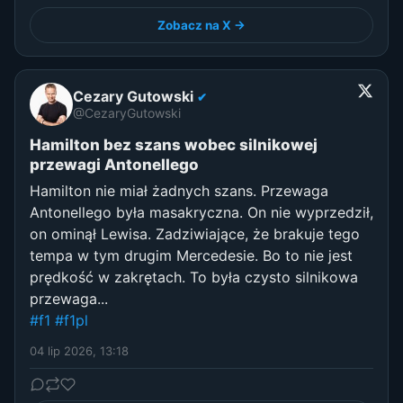
Zobacz na X →
Cezary Gutowski
✔
@CezaryGutowski
Hamilton bez szans wobec silnikowej
przewagi Antonellego
Hamilton nie miał żadnych szans. Przewaga
Antonellego była masakryczna. On nie wyprzedził,
on ominął Lewisa. Zadziwiające, że brakuje tego
tempa w tym drugim Mercedesie. Bo to nie jest
prędkość w zakrętach. To była czysto silnikowa
przewaga...
#f1
#f1pl
04 lip 2026, 13:18