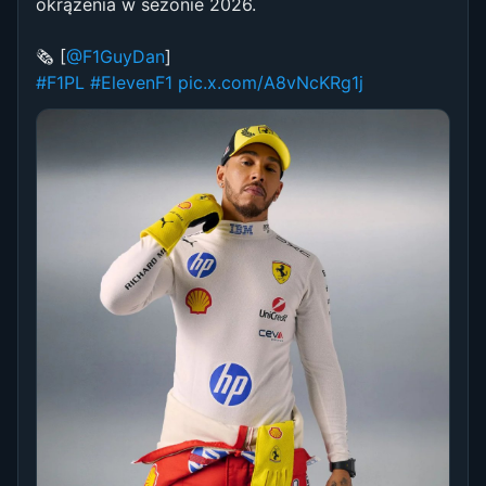
okrążenia w sezonie 2026.
🗞️ [
@F1GuyDan
]
#F1PL
#ElevenF1
pic.x.com/A8vNcKRg1j