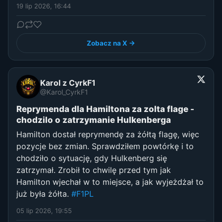
19 lip 2026, 16:44
Zobacz na X →
Karol z CyrkF1
@Karol_CyrkF1
Reprymenda dla Hamiltona za zolta flage -
chodzilo o zatrzymanie Hulkenberga
Hamilton dostał reprymendę za żółtą flagę, więc
pozycje bez zmian. Sprawdziłem powtórkę i to
chodziło o sytuację, gdy Hulkenberg się
zatrzymał. Zrobił to chwilę przed tym jak
Hamilton wjechał w to miejsce, a jak wyjeżdżał to
już była żółta.
#F1PL
05 lip 2026, 19:55