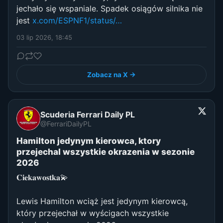
jechało się wspaniale. Spadek osiągów silnika nie
jest
x.com/ESPNF1/status/…
03 lip 2026, 18:45
Zobacz na X →
Scuderia Ferrari Daily PL
@FerrariDailyPL
Hamilton jedynym kierowca, ktory
przejechal wszystkie okrazenia w sezonie
2026
𝐂𝐢𝐞𝐤𝐚𝐰𝐨𝐬𝐭𝐤𝐚💫
Lewis Hamilton wciąż jest jedynym kierowcą,
który przejechał w wyścigach wszystkie