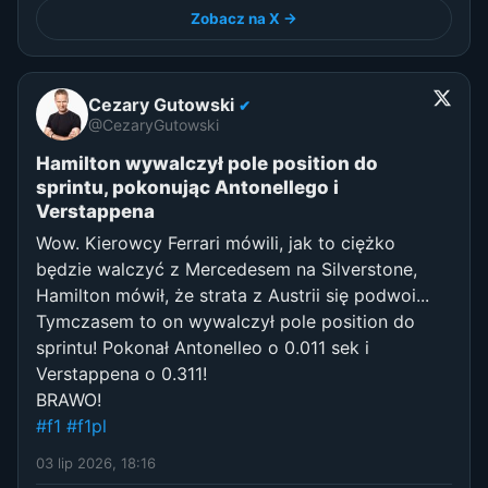
Zobacz na X →
Cezary Gutowski
✔
@CezaryGutowski
Hamilton wywalczył pole position do
sprintu, pokonując Antonellego i
Verstappena
Wow. Kierowcy Ferrari mówili, jak to ciężko
będzie walczyć z Mercedesem na Silverstone,
Hamilton mówił, że strata z Austrii się podwoi...
Tymczasem to on wywalczył pole position do
sprintu! Pokonał Antonelleo o 0.011 sek i
Verstappena o 0.311!
BRAWO!
#f1
#f1pl
03 lip 2026, 18:16