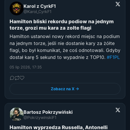
Karol z CyrkF1
@Karol_CyrkF1
Hamilton bliski rekordu podiow na jednym
torze, grozi mu kara za zolte flagi
Hamilton ustanowi nowy rekord miejsc na podium
na jednym torze, jeśli nie dostanie kary za żółte
flagi, bo był komunikat, że coś odnotowali. Gdyby
dostał karę 5 sekund to wypadnie z TOP10.
#F1PL
05 lip 2026, 17:35
Zobacz na X →
Bartosz Pokrzywiński
@PokrzywinskiF1
Hamilton wyprzedza Russella, Antonelli