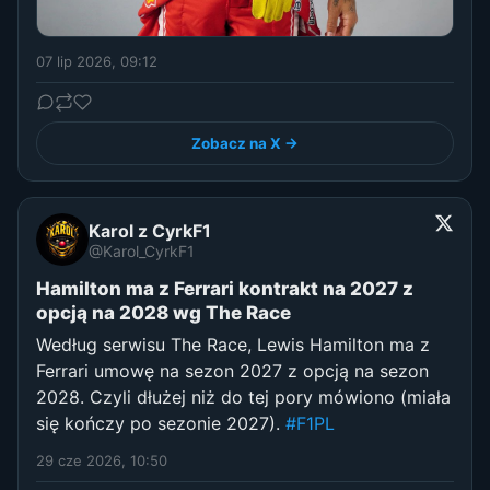
07 lip 2026, 09:12
Zobacz na X →
Karol z CyrkF1
@Karol_CyrkF1
Hamilton ma z Ferrari kontrakt na 2027 z
opcją na 2028 wg The Race
Według serwisu The Race, Lewis Hamilton ma z
Ferrari umowę na sezon 2027 z opcją na sezon
2028. Czyli dłużej niż do tej pory mówiono (miała
się kończy po sezonie 2027).
#F1PL
29 cze 2026, 10:50