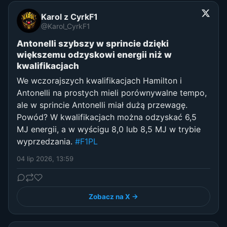
Karol z CyrkF1
@Karol_CyrkF1
Antonelli szybszy w sprincie dzięki
większemu odzyskowi energii niż w
kwalifikacjach
We wczorajszych kwalifikacjach Hamilton i
Antonelli na prostych mieli porównywalne tempo,
ale w sprincie Antonelli miał dużą przewagę.
Powód? W kwalifikacjach można odzyskać 6,5
MJ energii, a w wyścigu 8,0 lub 8,5 MJ w trybie
wyprzedzania.
#F1PL
04 lip 2026, 13:59
Zobacz na X →