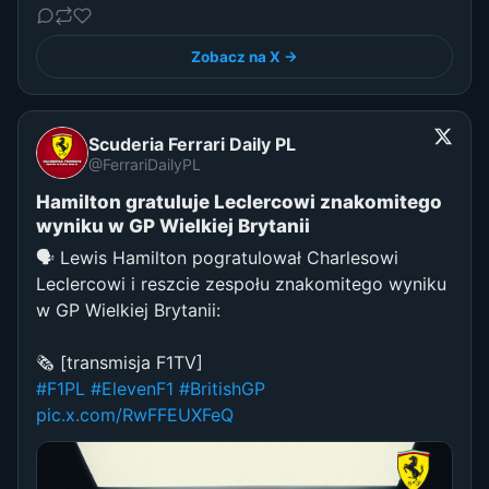
Zobacz na X →
Scuderia Ferrari Daily PL
@FerrariDailyPL
Hamilton gratuluje Leclercowi znakomitego
wyniku w GP Wielkiej Brytanii
🗣️ Lewis Hamilton pogratulował Charlesowi
Leclercowi i reszcie zespołu znakomitego wyniku
w GP Wielkiej Brytanii:
🗞️ [transmisja F1TV]
#F1PL
#ElevenF1
#BritishGP
pic.x.com/RwFFEUXFeQ