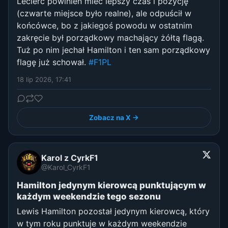
Leclerc powinien mieć lepszy czas i pozycję
(czwarte miejsce było realne), ale odpuścił w
końcówce, bo z jakiegoś powodu w ostatnim
zakręcie był porządkowy machający żółtą flagą.
Tuż po nim jechał Hamilton i ten sam porządkowy
flagę już schował.
#F1PL
18 lip 2026, 17:41
Zobacz na X →
Karol z CyrkF1
@Karol_CyrkF1
Hamilton jedynym kierowcą punktującym w
każdym weekendzie tego sezonu
Lewis Hamilton pozostał jedynym kierowcą, który
w tym roku punktuje w każdym weekendzie