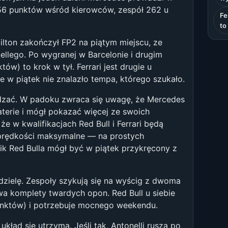
 156 punktów wśród kierowców, zespół 262 u
Fe
to
ilton zakończył FP2 na piątym miejscu, ze
ellego. Po wygranej w Barcelonie i drugim
ów) to krok w tył. Ferrari jest drugie u
e w piątek nie znalazło tempa, którego szukało.
ądzać. W padoku zwraca się uwagę, że Mercedes
terie i mógł pokazać więcej ze swoich
że w kwalifikacjach Red Bull i Ferrari będą
 prędkości maksymalne — na prostych
nik Red Bulla mógł być w piątek przykręcony z
dzielę. Zespoły szykują się na wyścig z dwoma
wa komplety twardych opon. Red Bull u siebie
unktów) i potrzebuje mocnego weekendu.
układ się utrzyma. Jeśli tak, Antonelli rusza po