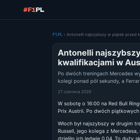
#F1
PL
F1.PL
› Antonelli najszybszy w piątek przed kw
Antonelli najszybszy
kwalifikacjami w Aust
Po dwóch treningach Mercedes wygl
kolegi ponad pół sekundy, a Ferrar
27 czerwca 2026
W sobotę o 16:00 na Red Bull Ring
Prix Austrii. Po dwóch piątkowych 
Włoch był najszybszy w drugim tre
Russell, jego kolega z Mercedesa,
dzieliło ich ledwie 0,04. To duży 