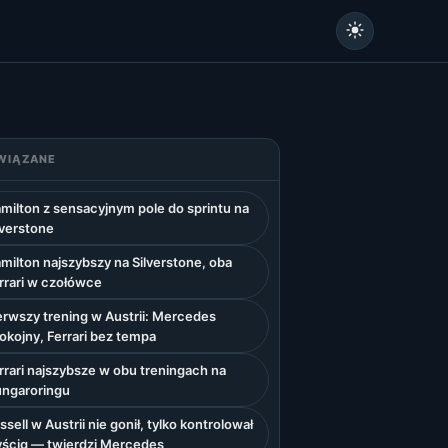
WIĄZANE
milton z sensacyjnym pole do sprintu na
lverstone
milton najszybszy na Silverstone, oba
rrari w czołówce
erwszy trening w Austrii: Mercedes
okojny, Ferrari bez tempa
rrari najszybsze w obu treningach na
ngaroringu
ssell w Austrii nie gonił, tylko kontrolował
ścig — twierdzi Mercedes