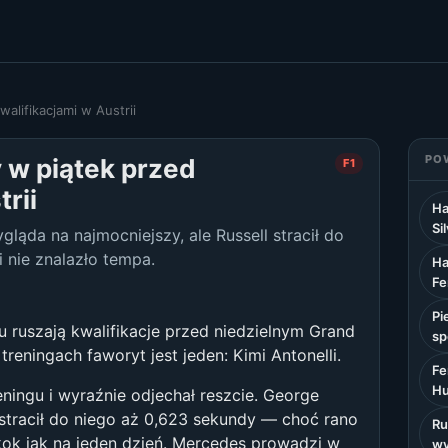
alifikacjami w Austrii
PO
 w piątek przed
F1
rii
Ha
Si
ąda na najmocniejszy, ale Russell stracił do
i nie znalazło tempa.
Ha
Fe
Pi
u ruszają kwalifikacje przed niedzielnym Grand
sp
treningach faworyt jest jeden: Kimi Antonelli.
Fe
Hu
ningu i wyraźnie odjechał reszcie. George
 stracił do niego aż 0,623 sekundy — choć rano
Ru
skok jak na jeden dzień. Mercedes prowadzi w
wy