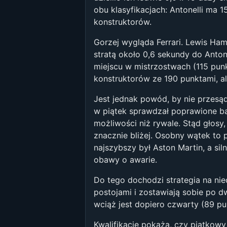
obu klasyfikacjach: Antonelli ma
konstruktorów.
Gorzej wygląda Ferrari. Lewis Ham
stratą około 0,6 sekundy do Anton
miejscu w mistrzostwach (115 punkt
konstruktorów ze 190 punktami, al
Jest jednak powód, by nie przes
w piątek sprawdzał poprawione ba
możliwości niż rywale. Stąd głosy, 
znacznie bliżej. Osobny wątek to
najszybszy był Aston Martin, a sil
obawy o awarie.
Do tego dochodzi strategia na nie
postojami i zostawiają sobie po d
wciąż jest dopiero czwarty (89 p
Kwalifikacje pokażą, czy piątkowy 