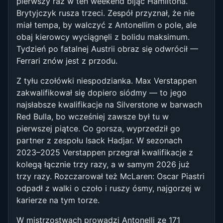
pierwszy raz w ten weekend bijąc Hamiltona.
Brytyjczyk rusza trzeci. Zespół przyznał, że nie
miał tempa, by walczyć z Antonellim o pole, ale
obaj kierowcy wyciągnęli z bolidu maksimum.
Tydzień po fatalnej Austrii obraz się odwrócił —
Ferrari znów jest z przodu.
Z tyłu czołówki niespodzianka. Max Verstappen
zakwalifikował się dopiero siódmy — to jego
najsłabsze kwalifikacje na Silverstone w barwach
Red Bulla, bo wcześniej zawsze był tu w
pierwszej piątce. Co gorsza, wyprzedził go
partner z zespołu Isack Hadjar. W sezonach
2023–2025 Verstappen przegrał kwalifikacje z
kolegą łącznie trzy razy, a w samym 2026 już
trzy razy. Rozczarował też McLaren: Oscar Piastri
odpadł z walki o czoło i ruszy ósmy, najgorzej w
karierze na tym torze.
W mistrzostwach prowadzi Antonelli ze 171