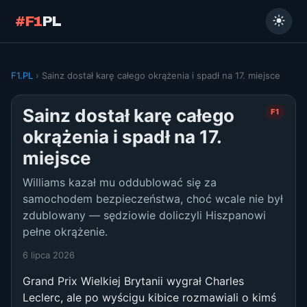
#F1
PL
F1.PL
› Sainz dostał karę całego okrążenia i spadł na 17. miejsce
Sainz dostał karę całego
F1
okrążenia i spadł na 17.
miejsce
Williams kazał mu oddublować się za
samochodem bezpieczeństwa, choć wcale nie był
zdublowany — sędziowie doliczyli Hiszpanowi
pełne okrążenie.
6 lipca 2026
Grand Prix Wielkiej Brytanii wygrał Charles
Leclerc, ale po wyścigu kibice rozmawiali o kimś