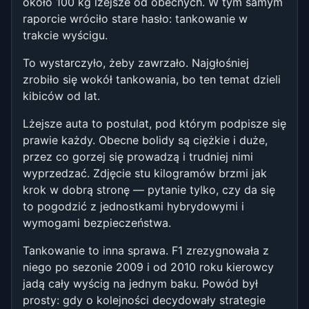
około 100 kg lżejsze od obecnych. W tym samym
raporcie wróciło stare hasło: tankowanie w
trakcie wyścigu.
To wystarczyło, żeby zawrzało. Najgłośniej
zrobiło się wokół tankowania, bo ten temat dzieli
kibiców od lat.
Lżejsze auta to postulat, pod którym podpisze się
prawie każdy. Obecne bolidy są ciężkie i duże,
przez co gorzej się prowadzą i trudniej nimi
wyprzedzać. Zdjęcie stu kilogramów brzmi jak
krok w dobrą stronę — pytanie tylko, czy da się
to pogodzić z jednostkami hybrydowymi i
wymogami bezpieczeństwa.
Tankowanie to inna sprawa. F1 zrezygnowała z
niego po sezonie 2009 i od 2010 roku kierowcy
jadą cały wyścig na jednym baku. Powód był
prosty: gdy o kolejności decydowały strategie