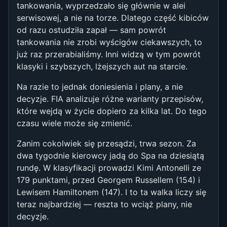
tankowania, wyprzedzało się głównie w alei
serwisowej, a nie na torze. Dlatego część kibiców
od razu ostudziła zapał — sam powrót
tankowania nie zrobi wyścigów ciekawszych, to
już raz przerabialiśmy. Inni widzą w tym powrót
klasyki i szybszych, lżejszych aut na starcie.
Na razie to jednak doniesienia i plany, a nie
decyzje. FIA analizuje różne warianty przepisów,
które wejdą w życie dopiero za kilka lat. Do tego
czasu wiele może się zmienić.
Zanim cokolwiek się przesądzi, trwa sezon. Za
dwa tygodnie kierowcy jadą do Spa na dziesiątą
rundę. W klasyfikacji prowadzi Kimi Antonelli ze
179 punktami, przed Georgem Russellem (154) i
Lewisem Hamiltonem (147). I to ta walka liczy się
teraz najbardziej — reszta to wciąż plany, nie
decyzje.