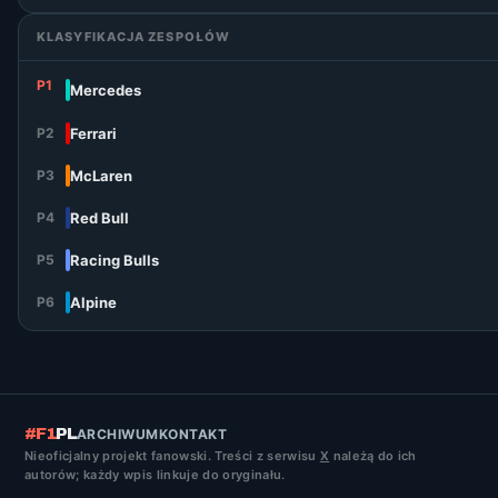
KLASYFIKACJA ZESPOŁÓW
P1
Mercedes
P2
Ferrari
P3
McLaren
P4
Red Bull
P5
Racing Bulls
P6
Alpine
#F1
PL
ARCHIWUM
KONTAKT
Nieoficjalny projekt fanowski. Treści z serwisu
X
należą do ich
autorów; każdy wpis linkuje do oryginału.