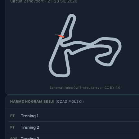
Circuit Zandvoort · 21–23 SIE 2026
Schemat:
julesr0y/f1-circuits-svg
· CC BY 4.0
HARMONOGRAM SESJI
(CZAS POLSKI)
Trening 1
PT
Trening 2
PT
Trening 3
SOB