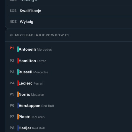
Kwalifikacje
SOB
Wyścig
NDZ
KLASYFIKACJA KIEROWCÓW F1
P1
Antonelli
Mercedes
P2
Hamilton
Ferrari
P3
Russell
Mercedes
P4
Leclerc
Ferrari
P5
Norris
McLaren
P6
Verstappen
Red Bull
P7
Piastri
McLaren
P8
Hadjar
Red Bull