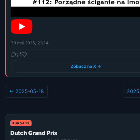
20 maj 2025, 21:24
Zobacz na X →
← 2025-05-18
2025
RUNDA 12
Dutch Grand Prix