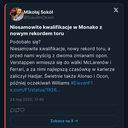
Mikołaj Sokół
@SokolimOkiem
Niesamowite kwalifikacje w Monako z
nowym rekordem toru
Podobało się?
Niesamowite kwalifikacje, nowy rekord toru, a
przed nami wyścig z dwoma zmianami opon.
Verstappen wmiesza się do walki McLarenów i
Ferrari, a za nimi najlepszą czasówkę w karierze
zaliczył Hadjar. Świetnie także Alonso i Ocon,
później oczekiwań Williams
#ElevenF1
x.com/F1/status/1926…
24 maj 2025, 17:40
Zobacz na X →