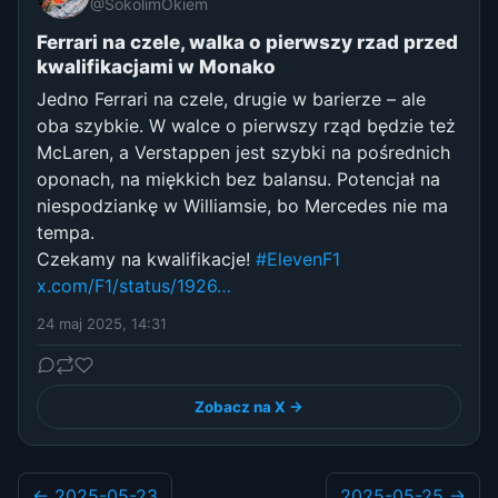
@SokolimOkiem
Ferrari na czele, walka o pierwszy rzad przed
kwalifikacjami w Monako
Jedno Ferrari na czele, drugie w barierze – ale
oba szybkie. W walce o pierwszy rząd będzie też
McLaren, a Verstappen jest szybki na pośrednich
oponach, na miękkich bez balansu. Potencjał na
niespodziankę w Williamsie, bo Mercedes nie ma
tempa.
Czekamy na kwalifikacje!
#ElevenF1
x.com/F1/status/1926…
24 maj 2025, 14:31
Zobacz na X →
← 2025-05-23
2025-05-25 →