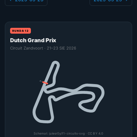
RUNDA 12
Dutch Grand Prix
Circuit Zandvoort · 21–23 SIE 2026
Schemat:
julesr0y/f1-circuits-svg
· CC BY 4.0