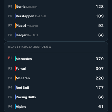
128
P5
Norris
McLaren
109
P6
Verstappen
Red Bull
92
P7
Piastri
McLaren
68
P8
Hadjar
Red Bull
KLASYFIKACJA ZESPOŁÓW
P1
379
Mercedes
307
P2
Ferrari
220
P3
McLaren
177
P4
Red Bull
66
P5
Racing Bulls
61
P6
Alpine