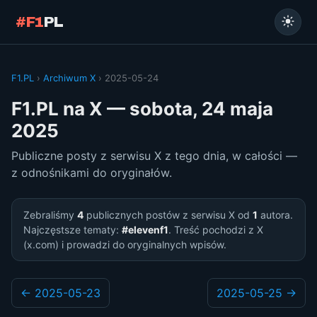
#F1
PL
F1.PL
›
Archiwum X
› 2025-05-24
F1.PL na X — sobota, 24 maja
2025
Publiczne posty z serwisu X z tego dnia, w całości —
z odnośnikami do oryginałów.
Zebraliśmy
4
publicznych postów z serwisu X od
1
autora.
Najczęstsze tematy:
#elevenf1
. Treść pochodzi z X
(x.com) i prowadzi do oryginalnych wpisów.
← 2025-05-23
2025-05-25 →