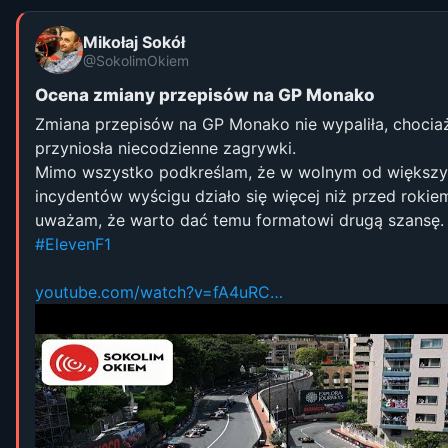
Mikołaj Sokół
@SokolimOkiem
Ocena zmiany przepisów na GP Monako
Zmiana przepisów na GP Monako nie wypaliła, chocia
przyniosła niecodzienne zagrywki.
Mimo wszystko podkreślam, że w wolnym od większ
incydentów wyścigu działo się więcej niż przed rokiem
uważam, że warto dać temu formatowi drugą szansę.
#ElevenF1
youtube.com/watch?v=fA4uRC…