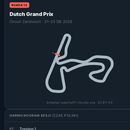
RUNDA 12
Dutch Grand Prix
Circuit Zandvoort · 21–23 SIE 2026
Schemat:
julesr0y/f1-circuits-svg
· CC BY 4.0
HARMONOGRAM SESJI
(CZAS POLSKI)
Trening 1
PT