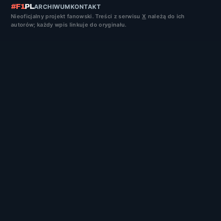
#F1
PL
ARCHIWUM
KONTAKT
Nieoficjalny projekt fanowski. Treści z serwisu
X
należą do ich
autorów; każdy wpis linkuje do oryginału.