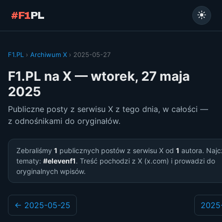
#F1
PL
F1.PL
›
Archiwum X
› 2025-05-27
F1.PL na X — wtorek, 27 maja
2025
Publiczne posty z serwisu X z tego dnia, w całości —
z odnośnikami do oryginałów.
Zebraliśmy
1
publicznych postów z serwisu X od
1
autora. Najc
tematy:
#elevenf1
. Treść pochodzi z X (x.com) i prowadzi do
oryginalnych wpisów.
← 2025-05-25
2025