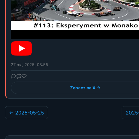
27 maj 2025, 08:55
Zobacz na X →
← 2025-05-25
2025