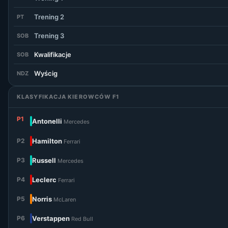
Trening 2
PT
Trening 3
SOB
Kwalifikacje
SOB
Wyścig
NDZ
KLASYFIKACJA KIEROWCÓW F1
P1
Antonelli
Mercedes
P2
Hamilton
Ferrari
P3
Russell
Mercedes
P4
Leclerc
Ferrari
P5
Norris
McLaren
P6
Verstappen
Red Bull