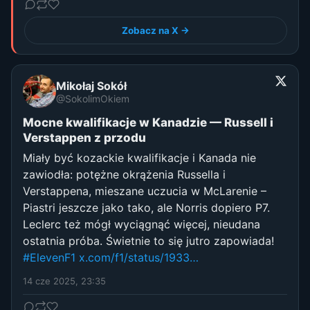
Zobacz na X →
Mikołaj Sokół
@SokolimOkiem
Mocne kwalifikacje w Kanadzie — Russell i
Verstappen z przodu
Miały być kozackie kwalifikacje i Kanada nie
zawiodła: potężne okrążenia Russella i
Verstappena, mieszane uczucia w McLarenie –
Piastri jeszcze jako tako, ale Norris dopiero P7.
Leclerc też mógł wyciągnąć więcej, nieudana
ostatnia próba. Świetnie to się jutro zapowiada!
#ElevenF1
x.com/f1/status/1933…
14 cze 2025, 23:35