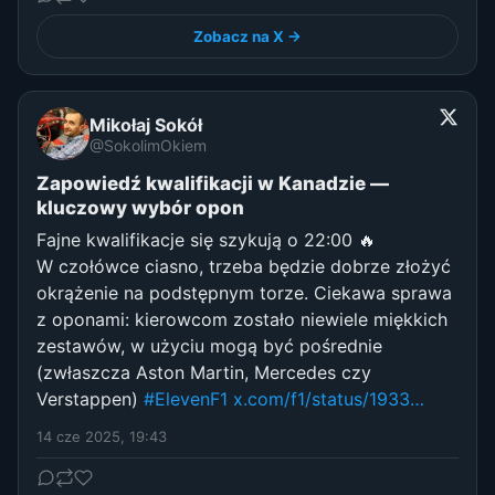
Zobacz na X →
Mikołaj Sokół
@SokolimOkiem
Zapowiedź kwalifikacji w Kanadzie —
kluczowy wybór opon
Fajne kwalifikacje się szykują o 22:00 🔥
W czołówce ciasno, trzeba będzie dobrze złożyć
okrążenie na podstępnym torze. Ciekawa sprawa
z oponami: kierowcom zostało niewiele miękkich
zestawów, w użyciu mogą być pośrednie
(zwłaszcza Aston Martin, Mercedes czy
Verstappen)
#ElevenF1
x.com/f1/status/1933…
14 cze 2025, 19:43