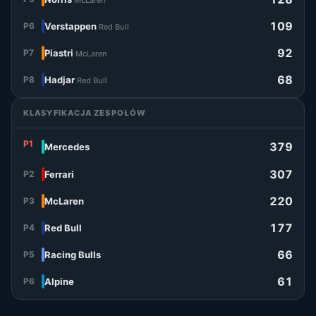
McLaren
109
P6
Verstappen
Red Bull
92
P7
Piastri
McLaren
68
P8
Hadjar
Red Bull
KLASYFIKACJA ZESPOŁÓW
P1
379
Mercedes
307
P2
Ferrari
220
P3
McLaren
177
P4
Red Bull
66
P5
Racing Bulls
61
P6
Alpine