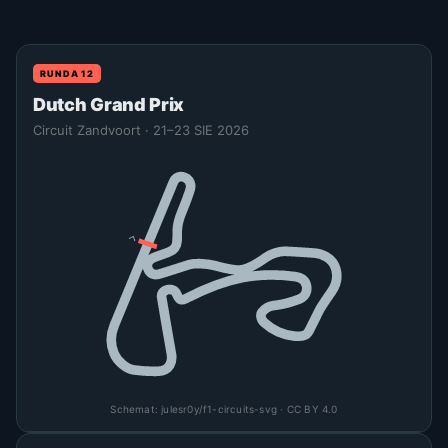
RUNDA 12
Dutch Grand Prix
Circuit Zandvoort · 21–23 SIE 2026
Schemat:
julesr0y/f1-circuits-svg
· CC BY 4.0