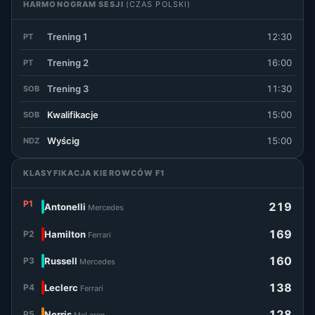
HARMONOGRAM SESJI
(CZAS POLSKI)
Trening 1
12:30
PT
Trening 2
16:00
PT
Trening 3
11:30
SOB
Kwalifikacje
15:00
SOB
Wyścig
15:00
NDZ
KLASYFIKACJA KIEROWCÓW F1
P1
219
Antonelli
Mercedes
169
P2
Hamilton
Ferrari
160
P3
Russell
Mercedes
138
P4
Leclerc
Ferrari
128
P5
Norris