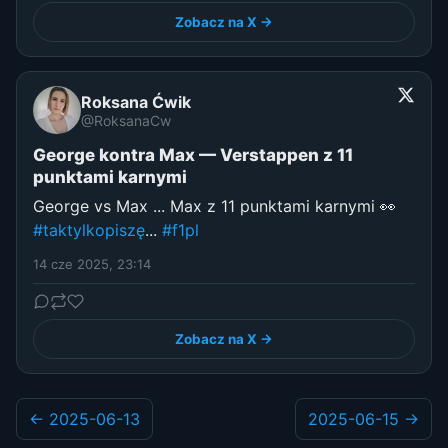
Zobacz na X →
Roksana Ćwik
@RoksanaCw
George kontra Max — Verstappen z 11
punktami karnymi
George vs Max ... Max z 11 punktami karnymi 👀
#taktylkopiszę
...
#f1pl
14 cze 2025, 23:14
Zobacz na X →
← 2025-06-13
2025-06-15 →