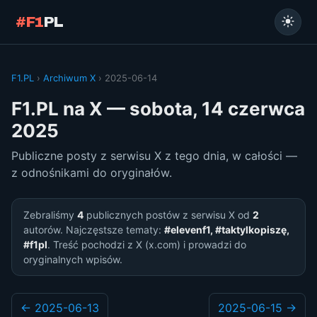
#F1
PL
F1.PL
›
Archiwum X
› 2025-06-14
F1.PL na X — sobota, 14 czerwca
2025
Publiczne posty z serwisu X z tego dnia, w całości —
z odnośnikami do oryginałów.
Zebraliśmy
4
publicznych postów z serwisu X od
2
autorów. Najczęstsze tematy:
#elevenf1, #taktylkopiszę,
#f1pl
. Treść pochodzi z X (x.com) i prowadzi do
oryginalnych wpisów.
← 2025-06-13
2025-06-15 →