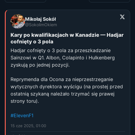
Mikołaj Sokół
@SokolimOkiem
Kary po kwalifikacjach w Kanadzie — Hadjar
cofnięty o 3 pola
Hadjar cofnięty o 3 pola za przeszkadzanie
Sainzowi w Q1. Albon, Colapinto i Hulkenberg
zyskują po jednej pozycji.
Reprymenda dla Ocona za nieprzestrzeganie
wytycznych dyrektora wyścigu (na prostej przed
ostatnią szykaną należało trzymać się prawej
strony toru).
#ElevenF1
15 cze 2025, 01:00