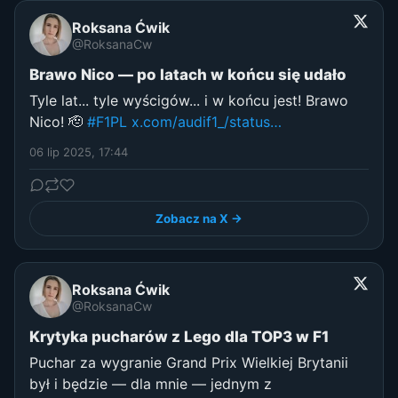
Roksana Ćwik
@RoksanaCw
Brawo Nico — po latach w końcu się udało
Tyle lat... tyle wyścigów... i w końcu jest! Brawo
Nico! 🫡
#F1PL
x.com/audif1_/status…
06 lip 2025, 17:44
Zobacz na X →
Roksana Ćwik
@RoksanaCw
Krytyka pucharów z Lego dla TOP3 w F1
Puchar za wygranie Grand Prix Wielkiej Brytanii
był i będzie — dla mnie — jednym z