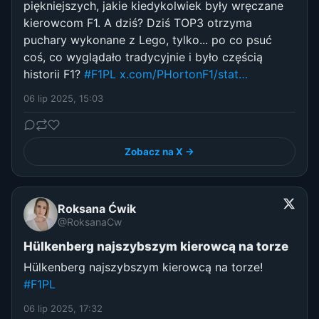
piękniejszych, jakie kiedykolwiek były wręczane
kierowcom F1. A dziś? Dziś TOP3 otrzyma
puchary wykonane z Lego, tylko... po co psuć
coś, co wyglądało tradycyjnie i było częścią
historii F1?
#F1PL
x.com/PHortonF1/stat…
06 lip 2025, 15:03
Zobacz na X →
Roksana Ćwik
@RoksanaCw
Hülkenberg najszybszym kierowcą na torze
Hülkenberg najszybszym kierowcą na torze!
#F1PL
06 lip 2025, 17:32