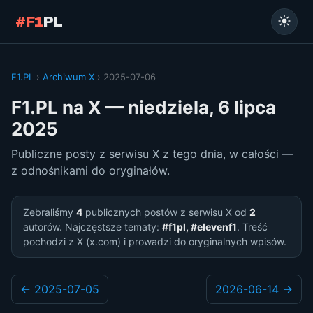
#F1
PL
F1.PL
›
Archiwum X
› 2025-07-06
F1.PL na X — niedziela, 6 lipca
2025
Publiczne posty z serwisu X z tego dnia, w całości —
z odnośnikami do oryginałów.
Zebraliśmy
4
publicznych postów z serwisu X od
2
autorów. Najczęstsze tematy:
#f1pl, #elevenf1
. Treść
pochodzi z X (x.com) i prowadzi do oryginalnych wpisów.
← 2025-07-05
2026-06-14 →