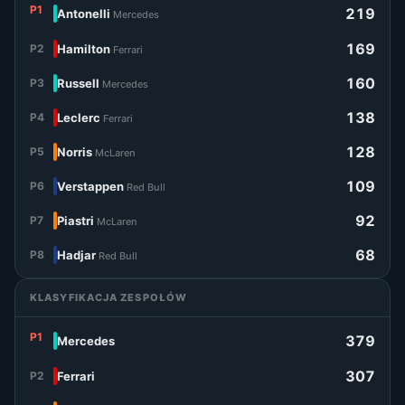
P1
219
Antonelli
Mercedes
169
P2
Hamilton
Ferrari
160
P3
Russell
Mercedes
138
P4
Leclerc
Ferrari
128
P5
Norris
McLaren
109
P6
Verstappen
Red Bull
92
P7
Piastri
McLaren
68
P8
Hadjar
Red Bull
KLASYFIKACJA ZESPOŁÓW
P1
379
Mercedes
307
P2
Ferrari