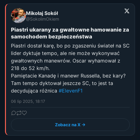
Mikołaj Sokół
@SokolimOkiem
Piastri ukarany za gwałtowne hamowanie za
samochodem bezpieczeństwa
Piastri dostał karę, bo po zgaszeniu świateł na SC
lider dyktuje tempo, ale nie może wykonywać
gwałtownych manewrów. Oscar wyhamował z
218 do 52 km/h.
Pamiętacie Kanadę i manewr Russella, bez kary?
Tam tempo dyktował jeszcze SC, to jest ta
decydująca różnica
#ElevenF1
06 lip 2025, 18:17
Zobacz na X →