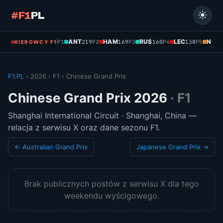
#F1
PL
ANT
HAM
RUS
LEC
NOR
P1
219
P2
169
P3
160
P4
138
P5
KIEROWCY F1
F1.PL
› 2026 › F1 › Chinese Grand Prix
Chinese Grand Prix 2026
· F1
Shanghai International Circuit · Shanghai, China —
relacja z serwisu X oraz dane sezonu F1.
← Australian Grand Prix
Japanese Grand Prix →
Brak publicznych postów z serwisu X dla tego
weekendu wyścigowego.