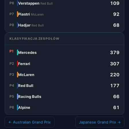
109
P6
Verstappen
Red Bull
92
P7
Piastri
McLaren
68
P8
Hadjar
Red Bull
KLASYFIKACJA ZESPOŁÓW
P1
379
Mercedes
307
P2
Ferrari
220
P3
McLaren
177
P4
Red Bull
66
P5
Racing Bulls
61
P6
Alpine
← Australian Grand Prix
Japanese Grand Prix →