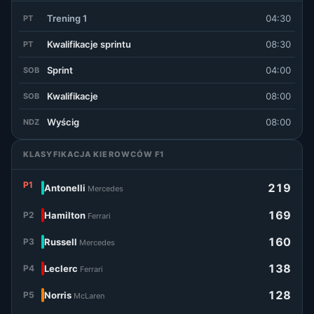
Trening 1
04:30
PT
Kwalifikacje sprintu
08:30
PT
Sprint
04:00
SOB
Kwalifikacje
08:00
SOB
Wyścig
08:00
NDZ
KLASYFIKACJA KIEROWCÓW F1
P1
219
Antonelli
Mercedes
169
P2
Hamilton
Ferrari
160
P3
Russell
Mercedes
138
P4
Leclerc
Ferrari
128
P5
Norris
McLaren