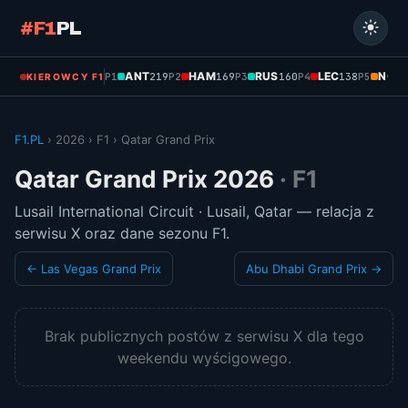
#F1
PL
ANT
HAM
RUS
LEC
NOR
P1
219
P2
169
P3
160
P4
138
P5
KIEROWCY F1
F1.PL
› 2026 › F1 › Qatar Grand Prix
Qatar Grand Prix 2026
· F1
Lusail International Circuit · Lusail, Qatar — relacja z
serwisu X oraz dane sezonu F1.
← Las Vegas Grand Prix
Abu Dhabi Grand Prix →
Brak publicznych postów z serwisu X dla tego
weekendu wyścigowego.