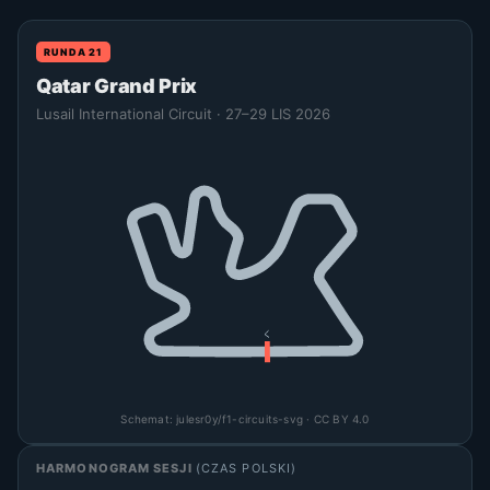
RUNDA 21
Qatar Grand Prix
Lusail International Circuit · 27–29 LIS 2026
Schemat:
julesr0y/f1-circuits-svg
· CC BY 4.0
HARMONOGRAM SESJI
(CZAS POLSKI)