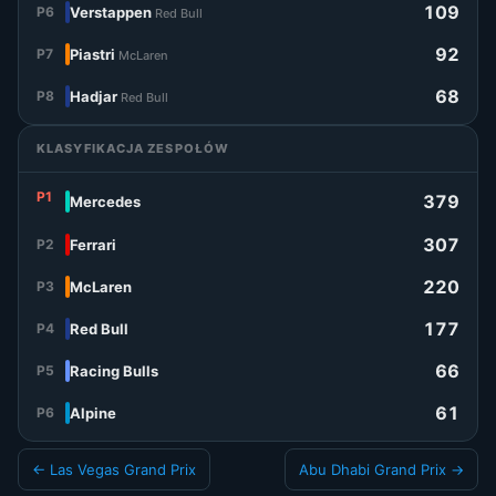
109
P6
Verstappen
Red Bull
92
P7
Piastri
McLaren
68
P8
Hadjar
Red Bull
KLASYFIKACJA ZESPOŁÓW
P1
379
Mercedes
307
P2
Ferrari
220
P3
McLaren
177
P4
Red Bull
66
P5
Racing Bulls
61
P6
Alpine
← Las Vegas Grand Prix
Abu Dhabi Grand Prix →