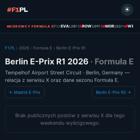
#F1
PL
EVA
ROW
MOR
WEH
P1
128
P2
109
P3
103
P4
1
KIEROWCY FORMUŁA E
F1.PL
› 2026 › Formuła E › Berlin E-Prix R1
Berlin E-Prix R1 2026
· Formuła E
Tempelhof Airport Street Circuit · Berlin, Germany —
relacja z serwisu X oraz dane sezonu Formuła E.
← Madrid E-Prix
Berlin E-Prix R2 →
Brak publicznych postów z serwisu X dla tego
weekendu wyścigowego.