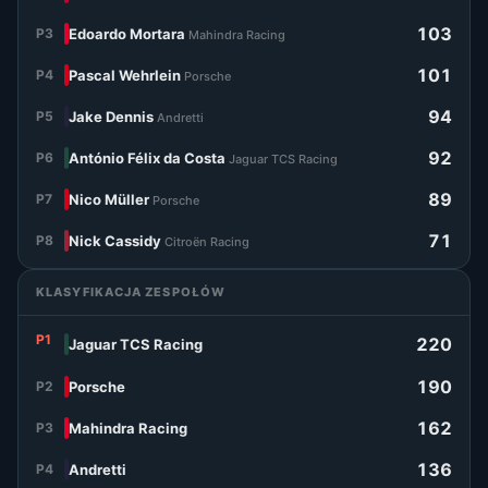
103
P3
Edoardo Mortara
Mahindra Racing
101
P4
Pascal Wehrlein
Porsche
94
P5
Jake Dennis
Andretti
92
P6
António Félix da Costa
Jaguar TCS Racing
89
P7
Nico Müller
Porsche
71
P8
Nick Cassidy
Citroën Racing
KLASYFIKACJA ZESPOŁÓW
P1
220
Jaguar TCS Racing
190
P2
Porsche
162
P3
Mahindra Racing
136
P4
Andretti