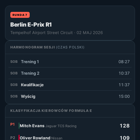
RUNDA 7
Berlin E-Prix R1
Tempelhof Airport Street Circuit · 02 MAJ 2026
HARMONOGRAM SESJI
(CZAS POLSKI)
Trening 1
08:27
SOB
Trening 2
10:37
SOB
Kwalifikacje
11:37
SOB
Wyścig
15:00
SOB
KLASYFIKACJA KIEROWCÓW FORMUŁA E
P1
128
Mitch Evans
Jaguar TCS Racing
109
P2
Oliver Rowland
Nissan