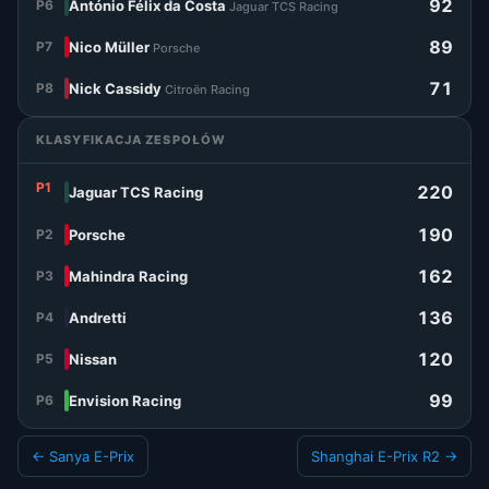
92
P6
António Félix da Costa
Jaguar TCS Racing
89
P7
Nico Müller
Porsche
71
P8
Nick Cassidy
Citroën Racing
KLASYFIKACJA ZESPOŁÓW
P1
220
Jaguar TCS Racing
190
P2
Porsche
162
P3
Mahindra Racing
136
P4
Andretti
120
P5
Nissan
99
P6
Envision Racing
← Sanya E-Prix
Shanghai E-Prix R2 →