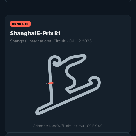
RUNDA 12
Shanghai E-Prix R1
Shanghai International Circuit · 04 LIP 2026
Schemat:
julesr0y/f1-circuits-svg
· CC BY 4.0