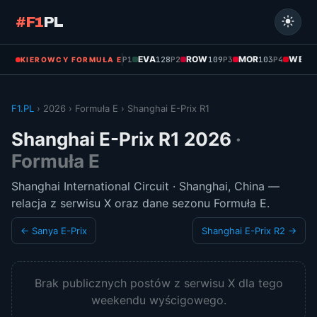
#F1
PL
EVA
ROW
MOR
WEH
P1
128
P2
109
P3
103
P4
1
KIEROWCY FORMUŁA E
F1.PL
› 2026 › Formuła E › Shanghai E-Prix R1
Shanghai E-Prix R1 2026
·
Formuła E
Shanghai International Circuit · Shanghai, China —
relacja z serwisu X oraz dane sezonu Formuła E.
← Sanya E-Prix
Shanghai E-Prix R2 →
Brak publicznych postów z serwisu X dla tego
weekendu wyścigowego.