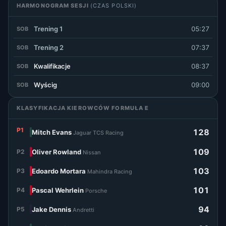
HARMONOGRAM SESJI
(CZAS POLSKI)
Trening 1
05:27
SOB
Trening 2
07:37
SOB
Kwalifikacje
08:37
SOB
Wyścig
09:00
SOB
KLASYFIKACJA KIEROWCÓW FORMUŁA E
P1
128
Mitch Evans
Jaguar TCS Racing
109
P2
Oliver Rowland
Nissan
103
P3
Edoardo Mortara
Mahindra Racing
101
P4
Pascal Wehrlein
Porsche
94
P5
Jake Dennis
Andretti