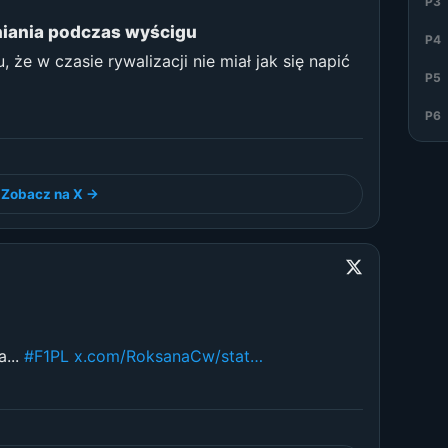
P3
iania podczas wyścigu
P4
że w czasie rywalizacji nie miał jak się napić
P5
P6
Zobacz na X →
a...
#F1PL
x.com/RoksanaCw/stat…