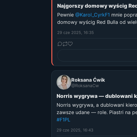
Najgorszy domowy wyścig Red B
Pewnie
@Karol_CyrkF1
mnie popraw
domowy wyścig Red Bulla od wiel
29 cze 2025, 16:35
Roksana Ćwik
@RoksanaCw
Norris wygrywa — dublowani k
Norris wygrywa, a dublowani kier
zawsze udane — role. Piastri na 
#F1PL
29 cze 2025, 16:43