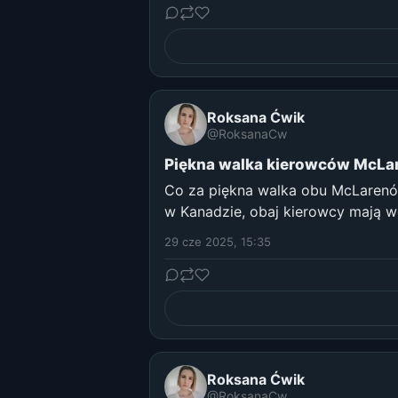
Roksana Ćwik
@RoksanaCw
Piękna walka kierowców McLar
Co za piękna walka obu McLarenów
w Kanadzie, obaj kierowcy mają w
29 cze 2025, 15:35
Roksana Ćwik
@RoksanaCw