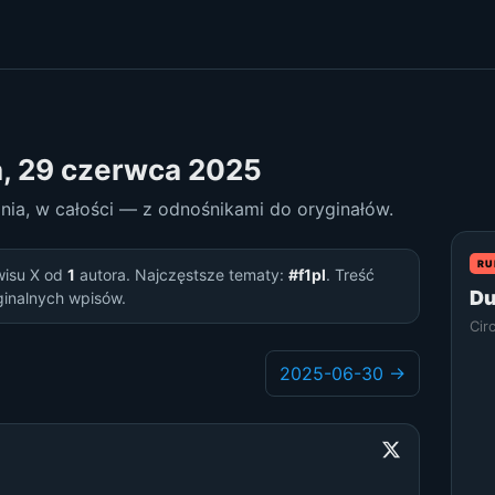
a, 29 czerwca 2025
dnia, w całości — z odnośnikami do oryginałów.
RU
wisu X od
1
autora. Najczęstsze tematy:
#f1pl
. Treść
Du
ginalnych wpisów.
Cir
2025-06-30 →