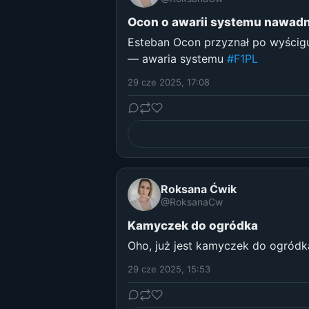
Ocon o awarii systemu nawadn
Esteban Ocon przyznał po wyścigu, 
— awaria systemu
#F1PL
29 cze 2025, 17:08
Roksana Ćwik
@RoksanaCw
Kamyczek do ogródka
Oho, już jest kamyczek do ogródk
29 cze 2025, 15:53