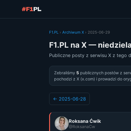
#F1
PL
F1.PL
›
Archiwum X
› 2025-06-29
F1.PL na X — niedziel
Publiczne posty z serwisu X z tego 
Zebraliśmy
5
publicznych postów z ser
pochodzi z X (x.com) i prowadzi do ory
← 2025-06-28
Roksana Ćwik
@RoksanaCw