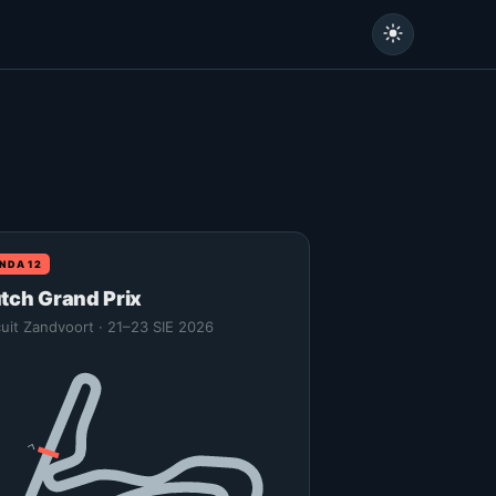
NDA 12
tch Grand Prix
cuit Zandvoort · 21–23 SIE 2026