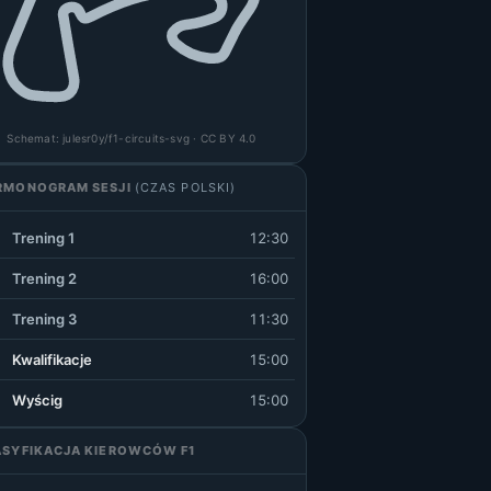
Schemat:
julesr0y/f1-circuits-svg
· CC BY 4.0
RMONOGRAM SESJI
(CZAS POLSKI)
Trening 1
12:30
Trening 2
16:00
Trening 3
11:30
Kwalifikacje
15:00
Wyścig
15:00
ASYFIKACJA KIEROWCÓW F1