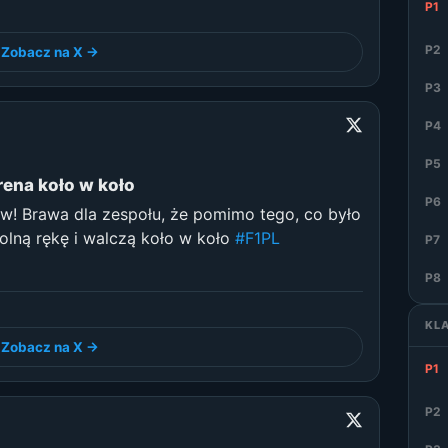
P1
P2
Zobacz na X →
P3
P4
P5
ena koło w koło
P6
! Brawa dla zespołu, że pomimo tego, co było
olną rękę i walczą koło w koło
#F1PL
P7
P8
KL
Zobacz na X →
P1
P2