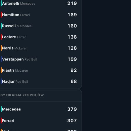
219
Antonelli
Mercedes
169
Hamilton
Ferrari
160
Russell
Mercedes
138
Leclerc
Ferrari
128
Norris
McLaren
109
Verstappen
Red Bull
92
Piastri
McLaren
68
Hadjar
Red Bull
ASYFIKACJA ZESPOŁÓW
379
Mercedes
307
Ferrari