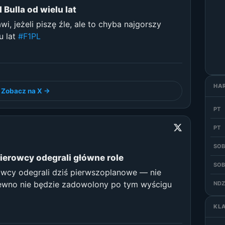
ulla od wielu lat
i, jeżeli piszę źle, ale to chyba najgorszy
u lat
#F1PL
HA
Zobacz na X →
PT
PT
SOB
ierowcy odegrali główne role
SOB
owcy odegrali dziś pierwszoplanowe — nie
pewno nie będzie zadowolony po tym wyścigu
NDZ
KL