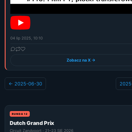
04 lip 2025, 10:10
Zobacz na X →
← 2025-06-30
2025
RUNDA 12
Dutch Grand Prix
Circuit Zandvoort · 21–23 SIE 2026