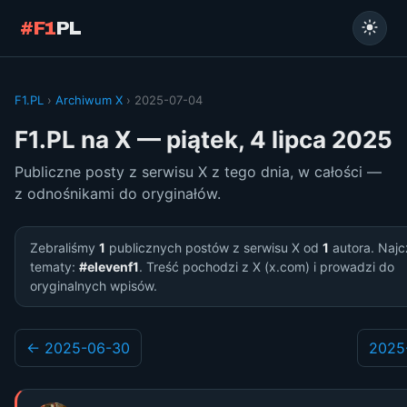
#F1
PL
F1.PL
›
Archiwum X
› 2025-07-04
F1.PL na X — piątek, 4 lipca 2025
Publiczne posty z serwisu X z tego dnia, w całości —
z odnośnikami do oryginałów.
Zebraliśmy
1
publicznych postów z serwisu X od
1
autora. Najc
tematy:
#elevenf1
. Treść pochodzi z X (x.com) i prowadzi do
oryginalnych wpisów.
← 2025-06-30
2025