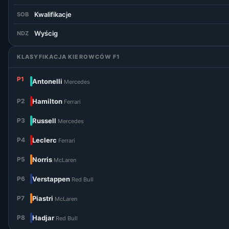
Kwalifikacje
SOB
Wyścig
NDZ
KLASYFIKACJA KIEROWCÓW F1
P1
Antonelli
Mercedes
P2
Hamilton
Ferrari
P3
Russell
Mercedes
P4
Leclerc
Ferrari
P5
Norris
McLaren
P6
Verstappen
Red Bull
P7
Piastri
McLaren
P8
Hadjar
Red Bull