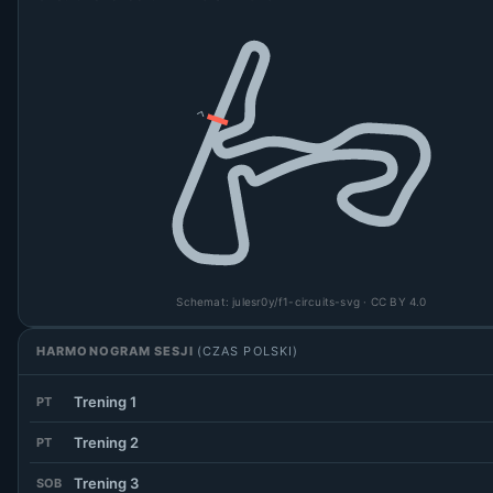
Schemat:
julesr0y/f1-circuits-svg
· CC BY 4.0
HARMONOGRAM SESJI
(CZAS POLSKI)
Trening 1
PT
Trening 2
PT
Trening 3
SOB