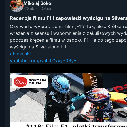
Mikołaj Sokół
@SokolimOkiem
Recenzja filmu F1 i zapowiedź wyścigu na Silver
Czy warto wybrać się na film „F1”? Tak, ale... Krótka r
wrażenia z seansu i wspomnienia z zakulisowych wyd
podczas kręcenia filmu w padoku F1 – a do tego zap
wyścigu na Silverstone 👇🏻
#ElevenF1
youtube.com/watch?v=yP03yA…