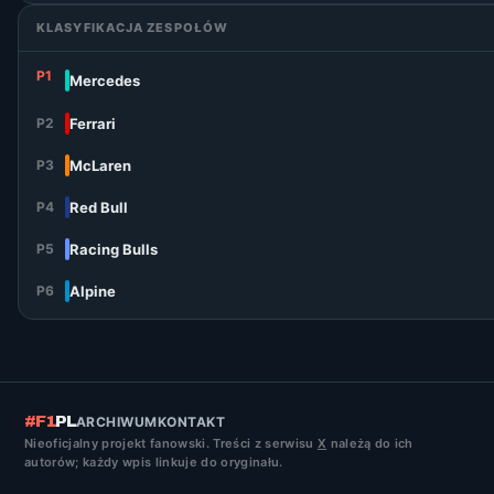
KLASYFIKACJA ZESPOŁÓW
P1
Mercedes
P2
Ferrari
P3
McLaren
P4
Red Bull
P5
Racing Bulls
P6
Alpine
#F1
PL
ARCHIWUM
KONTAKT
Nieoficjalny projekt fanowski. Treści z serwisu
X
należą do ich
autorów; każdy wpis linkuje do oryginału.