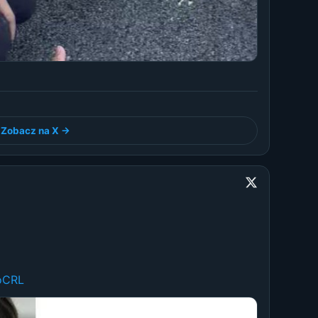
Zobacz na X →
oCRL