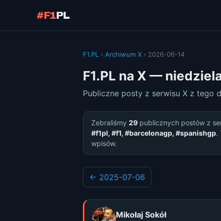
#F1
PL
F1.PL
›
Archiwum X
› 2026-06-14
F1.PL na X — niedziel
Publiczne posty z serwisu X z tego 
Zebraliśmy
29
publicznych postów z se
#f1pl, #f1, #barcelonagp, #spanishgp
.
wpisów.
← 2025-07-06
Mikołaj Sokół