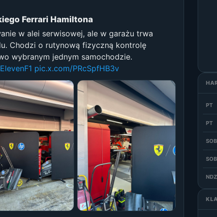
iego Ferrari Hamiltona
anie w alei serwisowej, ale w garażu trwa
u. Chodzi o rutynową fizyczną kontrolę
owo wybranym jednym samochodzie.
ElevenF1
pic.x.com/PRcSpfHB3v
HA
PT
PT
SOB
SOB
NDZ
KL