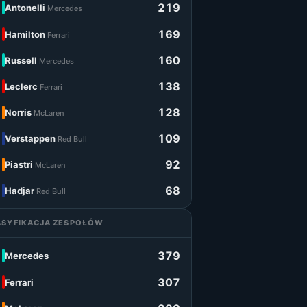
219
Antonelli
Mercedes
169
Hamilton
Ferrari
160
Russell
Mercedes
138
Leclerc
Ferrari
128
Norris
McLaren
109
Verstappen
Red Bull
92
Piastri
McLaren
68
Hadjar
Red Bull
ASYFIKACJA ZESPOŁÓW
379
Mercedes
307
Ferrari