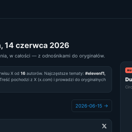
a, 14 czerwca 2026
dnia, w całości — z odnośnikami do oryginałów.
RU
rwisu X od
16
autorów. Najczęstsze tematy:
#elevenf1,
Du
 Treść pochodzi z X (x.com) i prowadzi do oryginalnych
Cir
2026-06-15 →