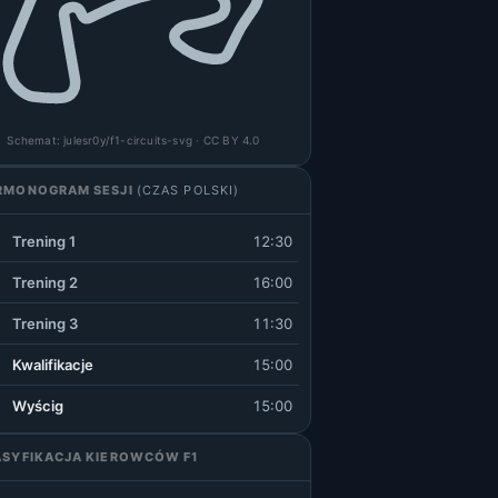
Schemat:
julesr0y/f1-circuits-svg
· CC BY 4.0
RMONOGRAM SESJI
(CZAS POLSKI)
Trening 1
12:30
Trening 2
16:00
Trening 3
11:30
Kwalifikacje
15:00
Wyścig
15:00
ASYFIKACJA KIEROWCÓW F1