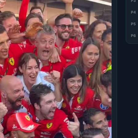
P3
P4
P5
P6