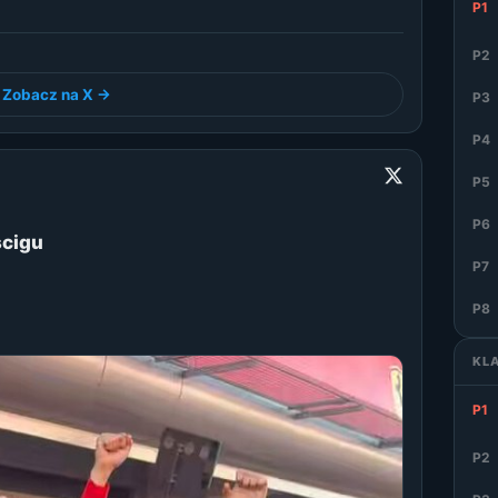
P1
P2
Zobacz na X →
P3
P4
P5
P6
ścigu
P7
P8
KL
P1
P2