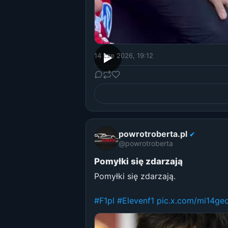
14 cze 2026, 19:12
▶
powrotroberta.pl
✔
@powrotroberta
Pomyłki się zdarzają
Pomyłki się zdarzają.
#F1pl
#Elevenf1
pic.x.com/mi14ge