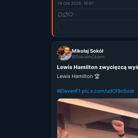
14 cze 2026, 18:07
Mikołaj Sokół
@SokolimOkiem
Lewis Hamilton zwycięzcą wy
Lewis Hamilton 🏆
#ElevenF1
pic.x.com/udOf8n5odr