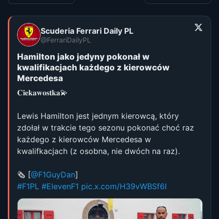
Scuderia Ferrari Daily PL
@FerrariDailyPL
Hamilton jako jedyny pokonał w
kwalifikacjach każdego z kierowców
Mercedesa
𝐂𝐢𝐞𝐤𝐚𝐰𝐨𝐬𝐭𝐤𝐚💫
Lewis Hamilton jest jednym kierowcą, który
zdołał w trakcie tego sezonu pokonać choć raz
każdego z kierowców Mercedesa w
kwalifkacjach (z osobna, nie dwóch na raz).
🗞️ [
@F1GuyDan
]
#F1PL
#ElevenF1
pic.x.com/H39vWBSf6I