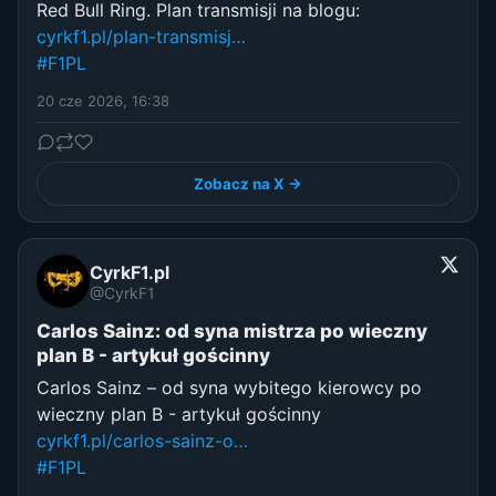
Red Bull Ring. Plan transmisji na blogu:
cyrkf1.pl/plan-transmisj…
#F1PL
20 cze 2026, 16:38
Zobacz na X →
CyrkF1.pl
@CyrkF1
Carlos Sainz: od syna mistrza po wieczny
plan B - artykuł gościnny
Carlos Sainz – od syna wybitego kierowcy po
wieczny plan B - artykuł gościnny
cyrkf1.pl/carlos-sainz-o…
#F1PL