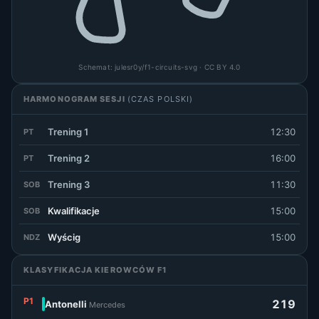
Schemat:
julesr0y/f1-circuits-svg
· CC BY 4.0
HARMONOGRAM SESJI
(CZAS POLSKI)
Trening 1
12:30
PT
Trening 2
16:00
PT
Trening 3
11:30
SOB
Kwalifikacje
15:00
SOB
Wyścig
15:00
NDZ
KLASYFIKACJA KIEROWCÓW F1
P1
219
Antonelli
Mercedes