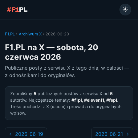
#F1
PL
F1.PL
›
Archiwum X
› 2026-06-20
F1.PL na X — sobota, 20
czerwca 2026
Publiczne posty z serwisu X z tego dnia, w całości —
z odnośnikami do oryginałów.
Zebraliśmy
5
publicznych postów z serwisu X od
5
autorów. Najczęstsze tematy:
#f1pl, #elevenf1, #fepl
.
Treść pochodzi z X (x.com) i prowadzi do oryginalnych
wpisów.
← 2026-06-19
2026-06-21 →