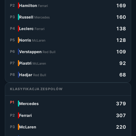
169
P2
Hamilton
Ferrari
160
P3
Russell
Mercedes
138
P4
Leclerc
Ferrari
128
P5
Norris
McLaren
109
P6
Verstappen
Red Bull
92
P7
Piastri
McLaren
68
P8
Hadjar
Red Bull
KLASYFIKACJA ZESPOŁÓW
P1
379
Mercedes
307
P2
Ferrari
220
P3
McLaren