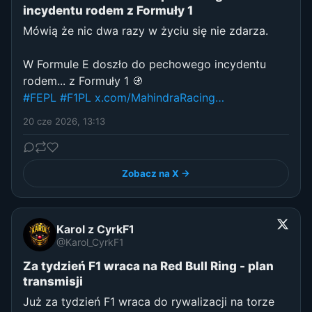
incydentu rodem z Formuły 1
Mówią że nic dwa razy w życiu się nie zdarza.
W Formule E doszło do pechowego incydentu
rodem... z Formuły 1 🚯
#FEPL
#F1PL
x.com/MahindraRacing…
20 cze 2026, 13:13
Zobacz na X →
Karol z CyrkF1
@Karol_CyrkF1
Za tydzień F1 wraca na Red Bull Ring - plan
transmisji
Już za tydzień F1 wraca do rywalizacji na torze