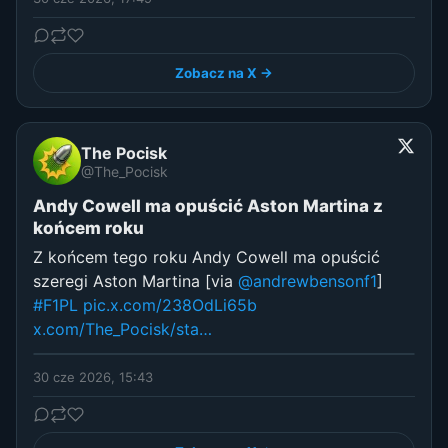
Zobacz na X →
The Pocisk
@The_Pocisk
Andy Cowell ma opuścić Aston Martina z
końcem roku
Z końcem tego roku Andy Cowell ma opuścić
szeregi Aston Martina [via
@andrewbensonf1
]
#F1PL
pic.x.com/238OdLi65b
x.com/The_Pocisk/sta…
30 cze 2026, 15:43