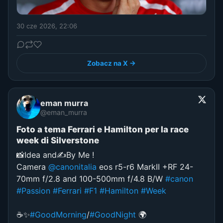
30 cze 2026, 22:06
Zobacz na X →
eman murra
@eman_murra
Foto a tema Ferrari e Hamilton per la race
week di Silverstone
📸Idea and✍️By Me !
Camera
@canonitalia
eos r5-r6 MarkII +RF 24-
70mm f/2.8 and 100-500mm f/4.8 B/W
#canon
#Passion
#Ferrari
#F1
#Hamilton
#Week
☕️✨
#GoodMorning
/
#GoodNight
🌍