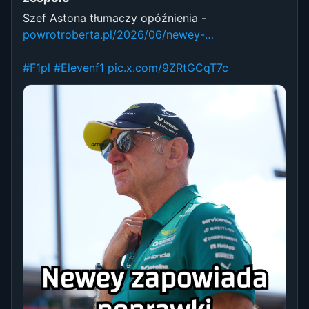
Szef Astona tłumaczy opóźnienia -
powrotroberta.pl/2026/06/newey-…
#F1pl
#Elevenf1
pic.x.com/9ZRtGCqT7c