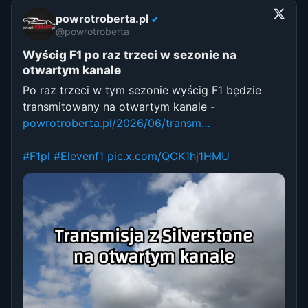
powrotroberta.pl
✔
@powrotroberta
Wyścig F1 po raz trzeci w sezonie na
otwartym kanale
Po raz trzeci w tym sezonie wyścig F1 będzie
transmitowany na otwartym kanale -
powrotroberta.pl/2026/06/transm…
#F1pl
#Elevenf1
pic.x.com/QCK1hj1HMU