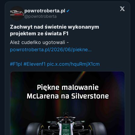
powrotroberta.pl
✔
@powrotroberta
Zachwyt nad świetnie wykonanym
projektem ze świata F1
Ależ cudeńko ugotowali -
powrotroberta.pl/2026/06/piekne…
#F1pl
#Elevenf1
pic.x.com/hquRmjX1cm