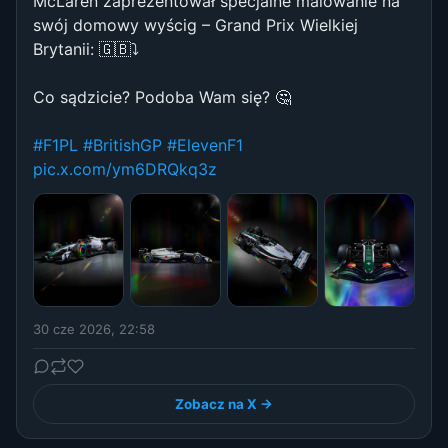
McLaren zaprezentował specjalne malowanie na
swój domowy wyścig – Grand Prix Wielkiej
Brytanii: 🇬🇧⤵️
Co sądzicie? Podoba Wam się? 🤔
#F1PL
#BritishGP
#ElevenF1
pic.x.com/ym6DRQkq3z
30 cze 2026, 22:58
Zobacz na X →