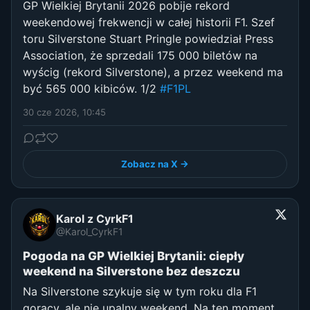
GP Wielkiej Brytanii 2026 pobije rekord
weekendowej frekwencji w całej historii F1. Szef
toru Silverstone Stuart Pringle powiedział Press
Association, że sprzedali 175 000 biletów na
wyścig (rekord Silverstone), a przez weekend ma
być 565 000 kibiców. 1/2
#F1PL
30 cze 2026, 10:45
Zobacz na X →
Karol z CyrkF1
@Karol_CyrkF1
Pogoda na GP Wielkiej Brytanii: ciepły
weekend na Silverstone bez deszczu
Na Silverstone szykuje się w tym roku dla F1
gorący, ale nie upalny weekend. Na ten moment