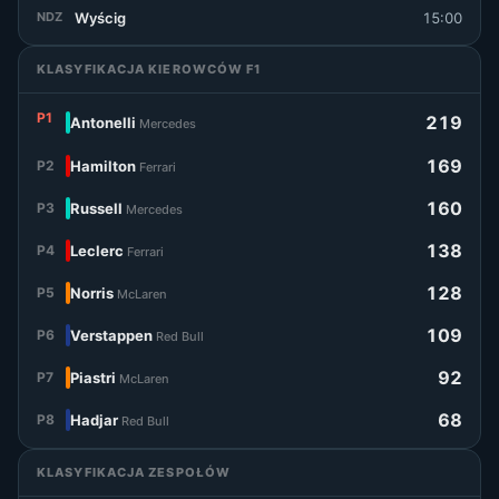
Wyścig
15:00
NDZ
KLASYFIKACJA KIEROWCÓW F1
P1
219
Antonelli
Mercedes
169
P2
Hamilton
Ferrari
160
P3
Russell
Mercedes
138
P4
Leclerc
Ferrari
128
P5
Norris
McLaren
109
P6
Verstappen
Red Bull
92
P7
Piastri
McLaren
68
P8
Hadjar
Red Bull
KLASYFIKACJA ZESPOŁÓW