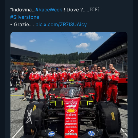
"Indovina...
#RaceWeek
! Dove ?.....🇬🇧 "
#Silverstone
- Grazie....
pic.x.com/ZR7I3UAicy