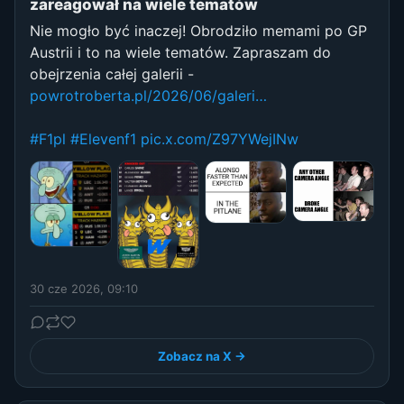
zareagował na wiele tematów
Nie mogło być inaczej! Obrodziło memami po GP
Austrii i to na wiele tematów. Zapraszam do
obejrzenia całej galerii -
powrotroberta.pl/2026/06/galeri…
#F1pl
#Elevenf1
pic.x.com/Z97YWejINw
30 cze 2026, 09:10
Zobacz na X →