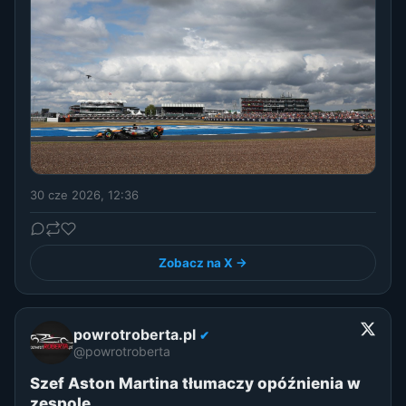
30 cze 2026, 12:36
Zobacz na X →
powrotroberta.pl
✔
@powrotroberta
Szef Aston Martina tłumaczy opóźnienia w
zespole