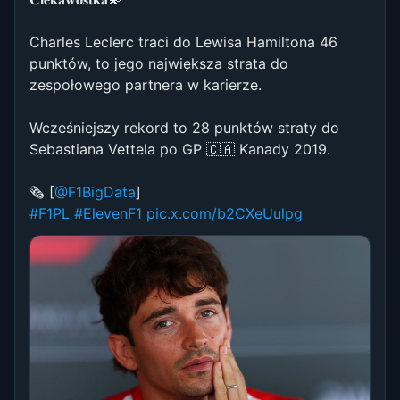
Charles Leclerc traci do Lewisa Hamiltona 46
punktów, to jego największa strata do
zespołowego partnera w karierze.
Wcześniejszy rekord to 28 punktów straty do
Sebastiana Vettela po GP 🇨🇦 Kanady 2019.
🗞️ [
@F1BigData
]
#F1PL
#ElevenF1
pic.x.com/b2CXeUulpg