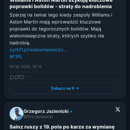
poprawki bolidów - straty do nadrobienia
Szerzej na temat tego kiedy zespoły Williams i
Aston Martin mają wprowadzić kluczowe
poprawki do tegorocznych bolidów. Mają
wielomiesięczne straty, których szybko nie
nadrobią.
cyrkf1.pl/wielomiesieczn…
#F1PL
02 lip 2026, 18:13
Zobacz na X →
Grzegorz Jazienicki
✔
@GrzJazienicki
Sainz ruszy z 19. pola po karze za wymianę