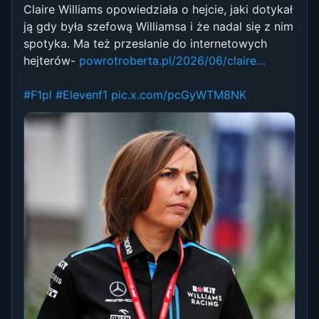
Claire Williams opowiedziała o hejcie, jaki dotykał
ją gdy była szefową Williamsa i że nadal się z nim
spotyka. Ma też przesłanie do internetowych
hejterów-
powrotroberta.pl/2026/06/claire…
#F1pl
#Elevenf1
pic.x.com/pcGyWTM8NK