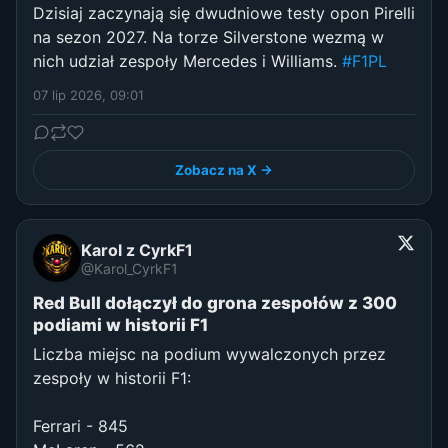
Dzisiaj zaczynają się dwudniowe testy opon Pirelli
na sezon 2027. Na torze Silverstone wezmą w
nich udział zespoły Mercedes i Williams.
#F1PL
07 lip 2026, 09:01
Zobacz na X →
Karol z CyrkF1
@Karol_CyrkF1
Red Bull dołączył do grona zespołów z 300
podiami w historii F1
Liczba miejsc na podium wywalczonych przez
zespoły w historii F1:
Ferrari - 845