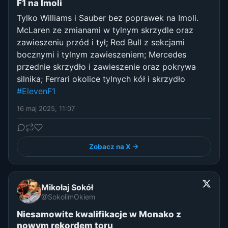
F1 na Imoli
Tylko Williams i Sauber bez poprawek na Imoli.
McLaren ze zmianami w tylnym skrzydle oraz
zawieszeniu przód i tył; Red Bull z sekcjami
bocznymi i tylnym zawieszeniem; Mercedes
przednie skrzydło i zawieszenie oraz pokrywa
silnika; Ferrari okolice tylnych kół i skrzydło
#ElevenF1
16 maj 2025, 11:07
Zobacz na X →
Mikołaj Sokół
@SokolimOkiem
Niesamowite kwalifikacje w Monako z
nowym rekordem toru