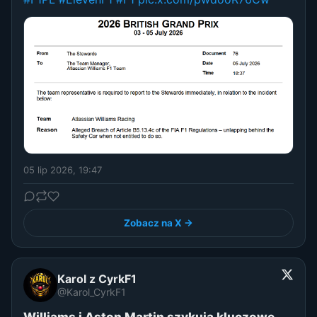
05 lip 2026, 19:47
Zobacz na X →
Karol z CyrkF1
@Karol_CyrkF1
Williams i Aston Martin szykują kluczowe