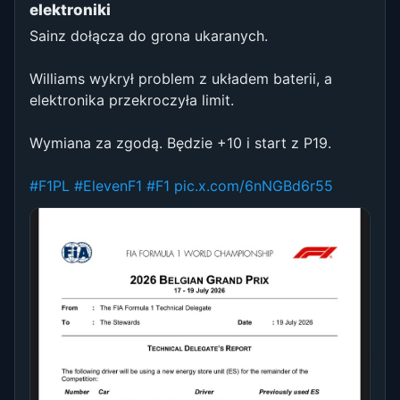
elektroniki
Sainz dołącza do grona ukaranych.
Williams wykrył problem z układem baterii, a
elektronika przekroczyła limit.
Wymiana za zgodą. Będzie +10 i start z P19.
#F1PL
#ElevenF1
#F1
pic.x.com/6nNGBd6r55