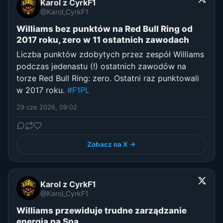
Karol z CyrkF1
@Karol_CyrkF1
Williams bez punktów na Red Bull Ring od
2017 roku, zero w 11 ostatnich zawodach
Liczba punktów zdobytych przez zespół Williams
podczas jedenastu (!) ostatnich zawodów na
torze Red Bull Ring: zero. Ostatni raz punktowali
w 2017 roku.
#F1PL
29 cze 2026, 09:02
Zobacz na X →
Karol z CyrkF1
@Karol_CyrkF1
Williams przewiduje trudne zarządzanie
energią na Spa