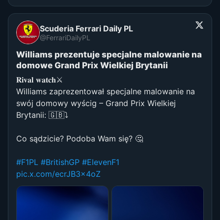
Scuderia Ferrari Daily PL
@FerrariDailyPL
Williams prezentuje specjalne malowanie na
domowe Grand Prix Wielkiej Brytanii
𝐑𝐢𝐯𝐚𝐥 𝐰𝐚𝐭𝐜𝐡⚔️
Williams zaprezentował specjalne malowanie na
swój domowy wyścig – Grand Prix Wielkiej
Brytanii: 🇬🇧⤵️
Co sądzicie? Podoba Wam się? 🤔
#F1PL
#BritishGP
#ElevenF1
pic.x.com/ecrJB3x4oZ