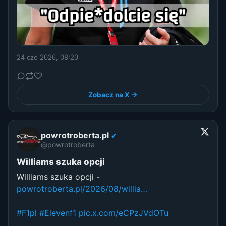
24 cze 2026, 08:20
Zobacz na X →
powrotroberta.pl
✔
@powrotroberta
Williams szuka opcji
Williams szuka opcji -
powrotroberta.pl/2026/08/willia…
#F1pl
#Elevenf1
pic.x.com/eCPzJVdOTu