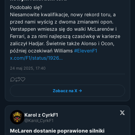
Podobało się?
Niesamowite kwalifikacje, nowy rekord toru, a
przed nami wyścig z dwoma zmianami opon.
Verstappen wmiesza się do walki McLarenów i
Ferrari, a za nimi najlepszą czasówkę w karierze
zaliczył Hadjar. Świetnie także Alonso i Ocon,
później oczekiwań Williams
#ElevenF1
x.com/F1/status/1926…
24 maj 2025, 17:40
Zobacz na X →
Karol z CyrkF1
@Karol_CyrkF1
McLaren dostanie poprawione silniki