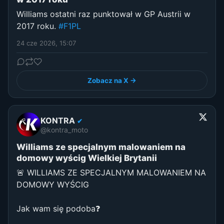
Williams ostatni raz punktował w GP Austrii w
2017 roku.
#F1PL
24 cze 2026, 15:07
Zobacz na X →
KONTRA
✔
@kontra_moto
Williams ze specjalnym malowaniem na
domowy wyścig Wielkiej Brytanii
🚨 WILLIAMS ZE SPECJALNYM MALOWANIEM NA
DOMOWY WYŚCIG
Jak wam się podoba❓