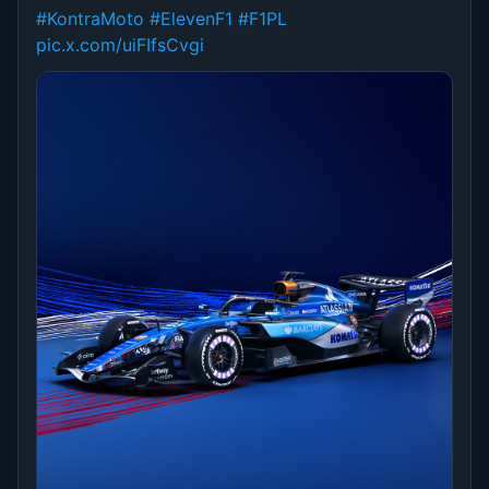
#KontraMoto
#ElevenF1
#F1PL
pic.x.com/uiFIfsCvgi