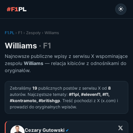
#F1
PL
F1.PL
› F1 › Zespoły › Williams
Williams
· F1
Najnowsze publiczne wpisy z serwisu X wspominające
zespołu
Williams
— relacja kibiców z odnośnikami do
oryginałów.
Zebraliśmy
19
publicznych postów z serwisu X od
8
autorów. Najczęstsze tematy:
#f1pl, #elevenf1, #f1,
#kontramoto, #britishgp
. Treść pochodzi z X (x.com) i
prowadzi do oryginalnych wpisów.
Cezary Gutowski
✔