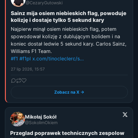
@CezaryGutowski
Sainz mija osiem niebieskich flag, powoduje
kolizję i dostaje tylko 5 sekund kary
Najpierw minął osiem niebieskich flag, potem
spowodował kolizję z dublującym bolidem i na
koniec dostał ledwie 5 sekund kary. Carlos Sainz,
Williams F1 Team.
#f1
#f1pl
x.com/tinocleclerc/s…
27 lip 2026, 15:57
Zobacz na X →
Mikołaj Sokół
@SokolimOkiem
Przeglad poprawek technicznych zespolow