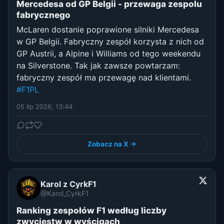
Mercedesa od GP Belgii - przewaga zespolu
fabrycznego
McLaren dostanie poprawione silniki Mercedesa
w GP Belgii. Fabryczny zespół korzysta z nich od
GP Austrii, a Alpine i Williams od tego weekendu
na Silverstone. Tak jak zawsze powtarzam:
fabryczny zespół ma przewagę nad klientami.
#F1PL
05 lip 2026, 13:44
Zobacz na X →
Karol z CyrkF1
@Karol_CyrkF1
Ranking zespołów F1 według liczby
zwycięstw w wyścigach