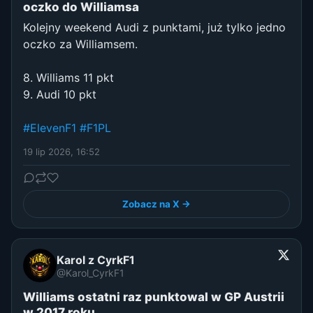
oczko do Williamsa
Kolejny weekend Audi z punktami, już tylko jedno
oczko za Williamsem.
8. Williams 11 pkt
9. Audi 10 pkt
#ElevenF1
#F1PL
19 lip 2026, 16:52
Zobacz na X →
Karol z CyrkF1
@Karol_CyrkF1
Williams ostatni raz punktowal w GP Austrii
w 2017 roku