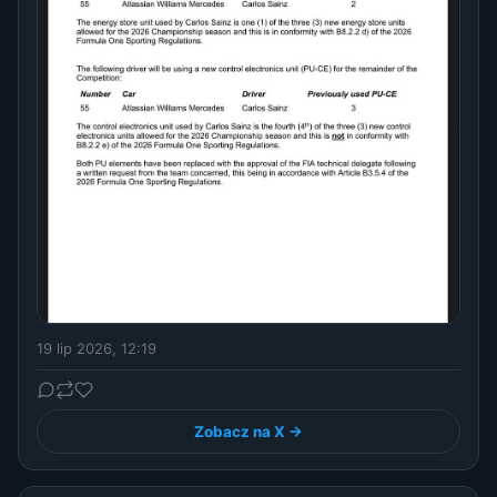
19 lip 2026, 12:19
Zobacz na X →