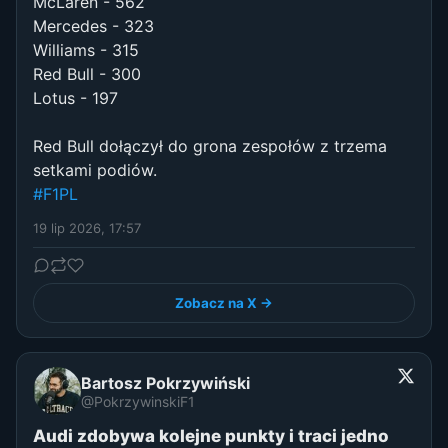
McLaren - 562
Mercedes - 323
Williams - 315
Red Bull - 300
Lotus - 197
Red Bull dołączył do grona zespołów z trzema
setkami podiów.
#F1PL
19 lip 2026, 17:57
Zobacz na X →
Bartosz Pokrzywiński
@PokrzywinskiF1
Audi zdobywa kolejne punkty i traci jedno