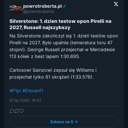
powrotroberta.pl
✔
@powrotroberta
Silverstone: 1. dzien testow opon Pirelli na
2027, Russell najszybszy
Na Silverstone zakończył się 1. dzień testów opon
Pirelli na 2027. Było upalnie (temeratura toru 47
stopni). George Russell przejechał w Mercedesie
113 kółek z best lapem 1:30.695.
Carlosowi Sainzowi zepsuł się Williams i
przejechał tylko 61 okrążeń (1:33.576).
#F1pl
#Elevenf1
07 lip 2026, 18:53
Zobacz na X →