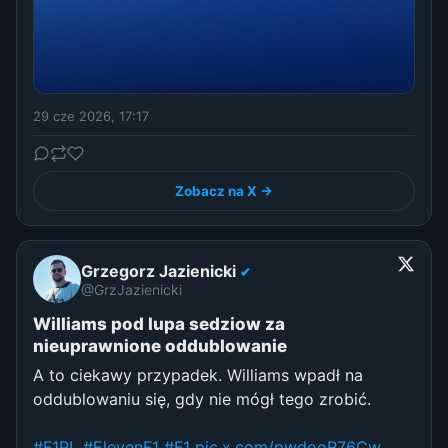
29 cze 2026, 17:17
Zobacz na X →
Grzegorz Jazienicki
✔
@GrzJazienicki
Williams pod lupa sedziow za
nieuprawnione oddublowanie
A to ciekawy przypadek. Williams wpadł na
oddublowaniu się, gdy nie mógł tego zrobić.
#F1PL
#ElevenF1
#F1
pic.x.com/pwdooR76Cw