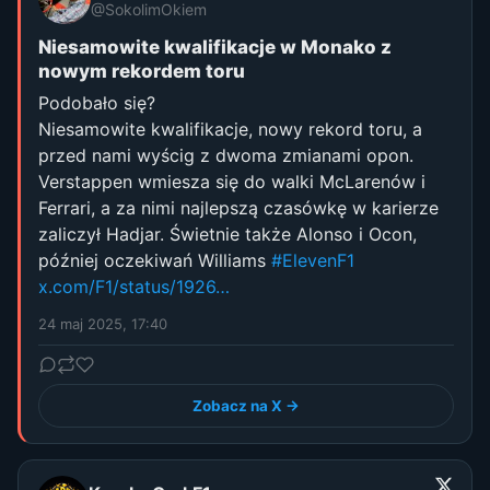
@SokolimOkiem
Niesamowite kwalifikacje w Monako z
nowym rekordem toru
Podobało się?
Niesamowite kwalifikacje, nowy rekord toru, a
przed nami wyścig z dwoma zmianami opon.
Verstappen wmiesza się do walki McLarenów i
Ferrari, a za nimi najlepszą czasówkę w karierze
zaliczył Hadjar. Świetnie także Alonso i Ocon,
później oczekiwań Williams
#ElevenF1
x.com/F1/status/1926…
24 maj 2025, 17:40
Zobacz na X →