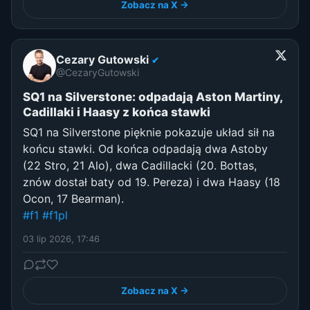
Zobacz na X →
Cezary Gutowski
✔
@CezaryGutowski
SQ1 na Silverstone: odpadają Aston Martiny,
Cadillaki i Haasy z końca stawki
SQ1 na Silverstone pięknie pokazuje układ sił na
końcu stawki. Od końca odpadają dwa Astoby
(22 Stro, 21 Alo), dwa Cadillacki (20. Bottas,
znów dostał baty od 19. Pereza) i dwa Haasy (18
Ocon, 17 Bearman).
#f1
#f1pl
03 lip 2026, 17:46
Zobacz na X →