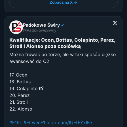
Zobacz na X →
Padokowe Świry
✔
@PadokoweSwiry
Kwalifikacje: Ocon, Bottas, Colapinto, Perez,
Stroll i Alonso poza czołówką
Można fruwać po torze, ale w taki sposób ciężko
awansować do Q2
17. Ocon
18. Bottas
19. Colapinto 📸
20. Perez
21. Stroll
22. Alonso
#F1PL
#ElevenF1
pic.x.com/lUFfFYxlFe