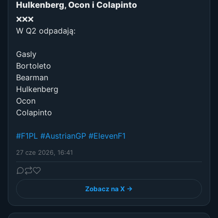
Hulkenberg, Ocon i Colapinto
❌❌❌
W Q2 odpadają:
Gasly
Bortoleto
Bearman
Hulkenberg
Ocon
Colapinto
#F1PL
#AustrianGP
#ElevenF1
27 cze 2026, 16:41
Zobacz na X →