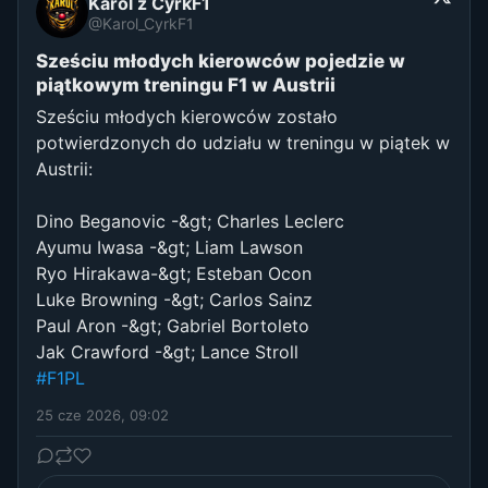
Karol z CyrkF1
@Karol_CyrkF1
Sześciu młodych kierowców pojedzie w
piątkowym treningu F1 w Austrii
Sześciu młodych kierowców zostało
potwierdzonych do udziału w treningu w piątek w
Austrii:
Dino Beganovic -&gt; Charles Leclerc
Ayumu Iwasa -&gt; Liam Lawson
Ryo Hirakawa-&gt; Esteban Ocon
Luke Browning -&gt; Carlos Sainz
Paul Aron -&gt; Gabriel Bortoleto
Jak Crawford -&gt; Lance Stroll
#F1PL
25 cze 2026, 09:02