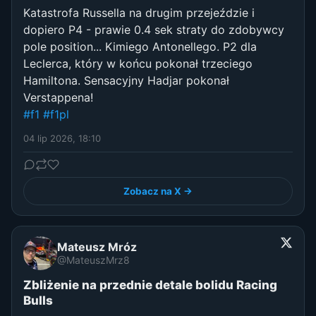
Katastrofa Russella na drugim przejeździe i
dopiero P4 - prawie 0.4 sek straty do zdobywcy
pole position... Kimiego Antonellego. P2 dla
Leclerca, który w końcu pokonał trzeciego
Hamiltona. Sensacyjny Hadjar pokonał
Verstappena!
#f1
#f1pl
04 lip 2026, 18:10
Zobacz na X →
Mateusz Mróz
@MateuszMrz8
Zbliżenie na przednie detale bolidu Racing
Bulls