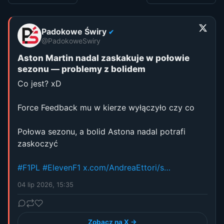
Padokowe Świry
✔
@PadokoweSwiry
Aston Martin nadal zaskakuje w połowie
sezonu — problemy z bolidem
Co jest? xD
Force Feedback mu w kierze wyłączyło czy co
Połowa sezonu, a bolid Astona nadal potrafi
zaskoczyć
#F1PL
#ElevenF1
x.com/AndreaEttori/s…
04 lip 2026, 15:35
Zobacz na X →