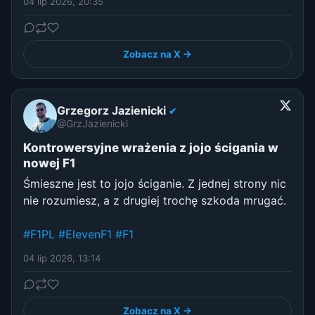
04 lip 2026, 20:35
Zobacz na X →
Grzegorz Jazienicki
✔
@GrzJazienicki
Kontrowersyjne wrażenia z jojo ścigania w
nowej F1
Śmieszne jest to jojo ściganie. Z jednej strony nic
nie rozumiesz, a z drugiej trochę szkoda mrugać.
#F1PL
#ElevenF1
#F1
04 lip 2026, 13:14
Zobacz na X →