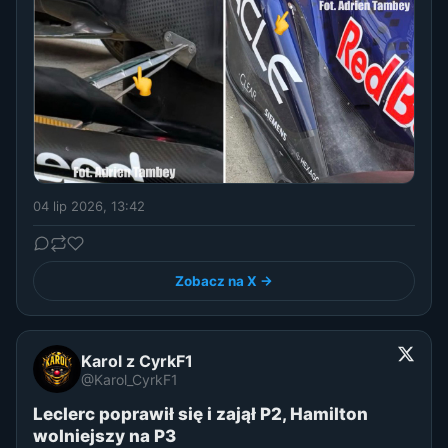
04 lip 2026, 13:42
Zobacz na X →
Karol z CyrkF1
@Karol_CyrkF1
Leclerc poprawił się i zajął P2, Hamilton
wolniejszy na P3