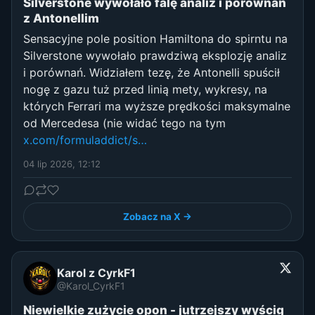
Silverstone wywołało falę analiz i porównań
z Antonellim
Sensacyjne pole position Hamiltona do spirntu na
Silverstone wywołało prawdziwą eksplozję analiz
i porównań. Widziałem tezę, że Antonelli spuścił
nogę z gazu tuż przed linią mety, wykresy, na
których Ferrari ma wyższe prędkości maksymalne
od Mercedesa (nie widać tego na tym
x.com/formuladdict/s…
04 lip 2026, 12:12
Zobacz na X →
Karol z CyrkF1
@Karol_CyrkF1
Niewielkie zużycie opon - jutrzejszy wyścig