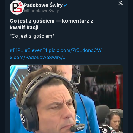
Padokowe Świry
✔
@PadokoweSwiry
Co jest z gościem — komentarz z
kwalifikacji
"Co jest z gościem"
#F1PL
#ElevenF1
pic.x.com/7r5LdoncCW
x.com/PadokoweSwiry/…