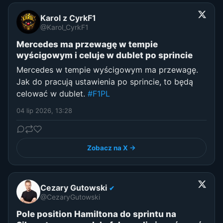
Karol z CyrkF1
@Karol_CyrkF1
Mercedes ma przewagę w tempie
wyścigowym i celuje w dublet po sprincie
Mercedes w tempie wyścigowym ma przewagę.
Jak do pracują ustawienia po sprincie, to będą
celować w dublet.
#F1PL
04 lip 2026, 13:28
Zobacz na X →
Cezary Gutowski
✔
@CezaryGutowski
Pole position Hamiltona do sprintu na