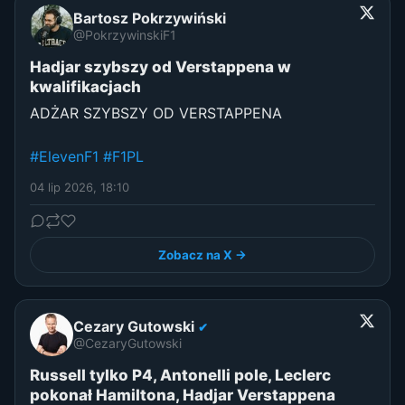
Bartosz Pokrzywiński
@PokrzywinskiF1
Hadjar szybszy od Verstappena w
kwalifikacjach
ADŻAR SZYBSZY OD VERSTAPPENA
#ElevenF1
#F1PL
04 lip 2026, 18:10
Zobacz na X →
Cezary Gutowski
✔
@CezaryGutowski
Russell tylko P4, Antonelli pole, Leclerc
pokonał Hamiltona, Hadjar Verstappena