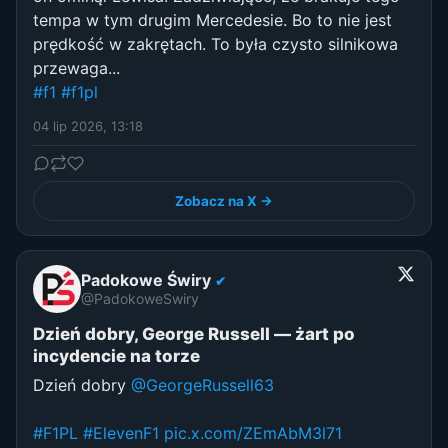
tempa w tym drugim Mercedesie. Bo to nie jest
prędkość w zakrętach. To była czysto silnikowa
przewaga...
#f1
#f1pl
04 lip 2026, 13:18
Zobacz na X →
Padokowe Świry
✔
@PadokoweSwiry
Dzień dobry, George Russell — żart po
incydencie na torze
Dzień dobry
@GeorgeRussell63
#F1PL
#ElevenF1
pic.x.com/ZEmAbM3l71