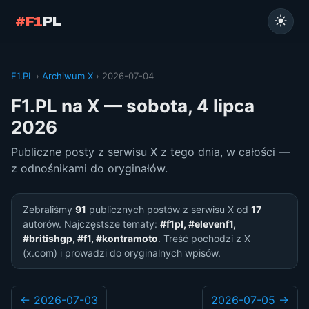
#F1
PL
F1.PL
›
Archiwum X
› 2026-07-04
F1.PL na X — sobota, 4 lipca
2026
Publiczne posty z serwisu X z tego dnia, w całości —
z odnośnikami do oryginałów.
Zebraliśmy
91
publicznych postów z serwisu X od
17
autorów. Najczęstsze tematy:
#f1pl, #elevenf1,
#britishgp, #f1, #kontramoto
. Treść pochodzi z X
(x.com) i prowadzi do oryginalnych wpisów.
← 2026-07-03
2026-07-05 →