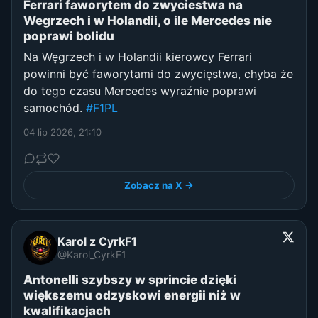
Ferrari faworytem do zwyciestwa na
Wegrzech i w Holandii, o ile Mercedes nie
poprawi bolidu
Na Węgrzech i w Holandii kierowcy Ferrari
powinni być faworytami do zwycięstwa, chyba że
do tego czasu Mercedes wyraźnie poprawi
samochód.
#F1PL
04 lip 2026, 21:10
Zobacz na X →
Karol z CyrkF1
@Karol_CyrkF1
Antonelli szybszy w sprincie dzięki
większemu odzyskowi energii niż w
kwalifikacjach