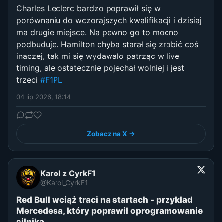
Charles Leclerc bardzo poprawił się w
porównaniu do wczorajszych kwalifikacji i dzisiaj
ma drugie miejsce. Na pewno go to mocno
podbuduje. Hamilton chyba starał się zrobić coś
inaczej, tak mi się wydawało patrząc w live
timing, ale ostatecznie pojechał wolniej i jest
trzeci
#F1PL
04 lip 2026, 18:14
Zobacz na X →
Karol z CyrkF1
@Karol_CyrkF1
Red Bull wciąż traci na startach - przykład
Mercedesa, który poprawił oprogramowanie
silnika