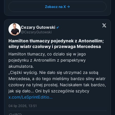
Zobacz na X →
Cezary Gutowski
✔
@CezaryGutowski
Hamilton tłumaczy pojedynek z Antonellim;
silny wiatr czołowy i przewaga Mercedesa
Hamilton tłumaczy, co działo się w jego
pojedynku z Antronellim z perspektywy
akumulatora.
„Ciężki wyścig. Nie dało się utrzymać za sobą
Mercedesa, a do tego mieliśmy bardzo silny wiatr
czołowy na tylnej prostej. Naciskałem tak bardzo,
jak się dało… Oni byli szczególnie szybcy
x.com/LeSprintEditio…
04 lip 2026, 13:51