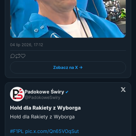
04 lip 2026, 17:12
Zobacz na X →
Padokowe Świry
✔
@PadokoweSwiry
Hołd dla Rakiety z Wyborga
Hołd dla Rakiety z Wyborga
#F1PL
pic.x.com/Qn65VOqSut