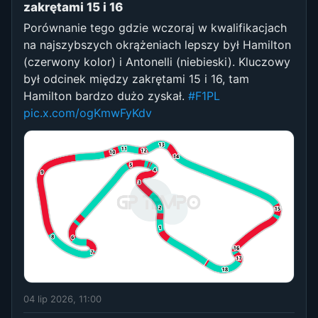
zakrętami 15 i 16
Porównanie tego gdzie wczoraj w kwalifikacjach
na najszybszych okrążeniach lepszy był Hamilton
(czerwony kolor) i Antonelli (niebieski). Kluczowy
był odcinek między zakrętami 15 i 16, tam
Hamilton bardzo dużo zyskał.
#F1PL
pic.x.com/ogKmwFyKdv
04 lip 2026, 11:00