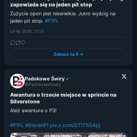
zapowiada się na jeden pit stop
Zużycie opon jest niewielkie. Jutro wyścig na
jeden pit stop.
#F1PL
04 lip 2026, 13:31
Zobacz na X →
Padokowe Świry
✔
@PadokoweSwiry
Awantura o trzecie miejsce w sprincie na
Silverstone
Ależ awantura o P3!
#F1PL
#ElevenF1
pic.x.com/DTl71tGApj