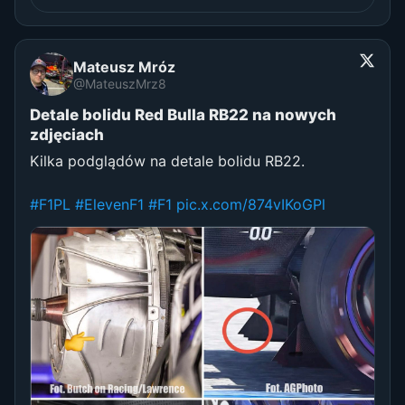
Mateusz Mróz
@MateuszMrz8
Detale bolidu Red Bulla RB22 na nowych
zdjęciach
Kilka podglądów na detale bolidu RB22.
#F1PL
#ElevenF1
#F1
pic.x.com/874vIKoGPl