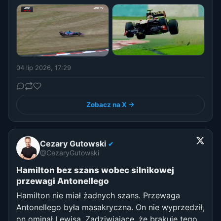
04 lip 2026, 17:29
Zobacz na X →
Cezary Gutowski
✔
@CezaryGutowski
Hamilton bez szans wobec silnikowej
przewagi Antonellego
Hamilton nie miał żadnych szans. Przewaga
Antonellego była masakryczna. On nie wyprzedził,
on ominął Lewisa. Zadziwiające, że brakuje tego