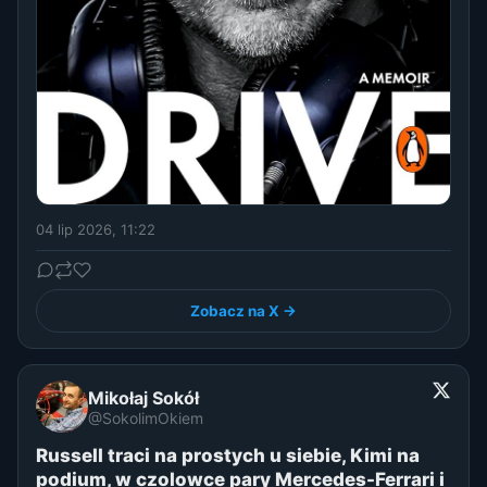
04 lip 2026, 11:22
Zobacz na X →
Mikołaj Sokół
@SokolimOkiem
Russell traci na prostych u siebie, Kimi na
podium, w czolowce pary Mercedes-Ferrari i