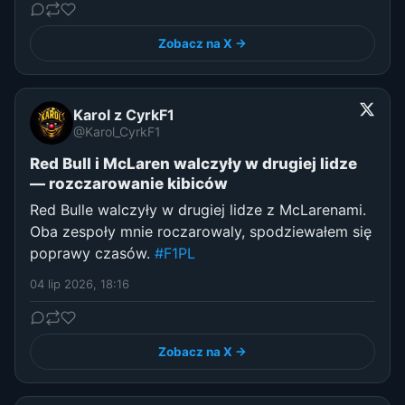
Zobacz na X →
Karol z CyrkF1
@Karol_CyrkF1
Red Bull i McLaren walczyły w drugiej lidze
— rozczarowanie kibiców
Red Bulle walczyły w drugiej lidze z McLarenami.
Oba zespoły mnie roczarowaly, spodziewałem się
poprawy czasów.
#F1PL
04 lip 2026, 18:16
Zobacz na X →