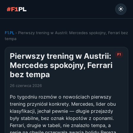
#F1
PL
F1.PL
› Pierwszy trening w Austrii: Mercedes spokojny, Ferrari bez
tempa
Pierwszy trening w Austrii:
F1
Mercedes spokojny, Ferrari
bez tempa
26 czerwca 2026
Po tygodniu rozmów o nowościach pierwszy
trening przyniósł konkrety. Mercedes, lider obu
klasyfikacji, jechał pewnie — długie przejazdy
były stabilne, bez oznak kłopotów z oponami.
Ferrari, drugie w tabeli, nie znalazło tempa, a
sesję na chwilę przerwała awaria bolidu Pereza.