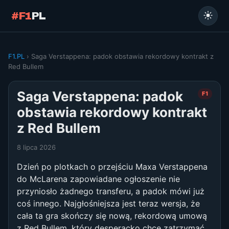
#F1
PL
F1.PL
› Saga Verstappena: padok obstawia rekordowy kontrakt z
Red Bullem
Saga Verstappena: padok
F1
obstawia rekordowy kontrakt
z Red Bullem
8 lipca 2026
Dzień po plotkach o przejściu Maxa Verstappena
do McLarena zapowiadane ogłoszenie nie
przyniosło żadnego transferu, a padok mówi już
coś innego. Najgłośniejsza jest teraz wersja, że
cała ta gra skończy się nową, rekordową umową
z Red Bullem, który desperacko chce zatrzymać