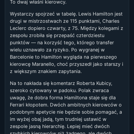
To dwaj właśni kierowcy.
Wystarczy spojrzeć w tabelę. Lewis Hamilton jest
drugi w mistrzostwach ze 115 punktami, Charles
Leclerc dopiero czwarty, z 75. Między kolegami z
zespołu zrobiła się przepaść czterdziestu
punktów — na korzyść tego, którego transfer
wielu uznawało za ryzyko. Po wygranej w
Barcelonie to Hamilton wygląda na pierwszego
kierowcę Maranello, choć przyszedł jako starszy i
z większym znakiem zapytania.
Na to nakłada się komentarz Roberta Kubicy,
szeroko cytowany w padoku. Polak zwraca
uwagę, że dobra forma Hamiltona staje się dla
Ferrari kłopotem. Dwóch ambitnych kierowców o
podobnym apetycie nie będzie sobie pomagać, a
im wyżej obaj jadą, tym trudniej ustawić w
zespole jasną hierarchię. Lepiej mieć dwóch
szybkich kierowców niż żadnego, ale dwóch