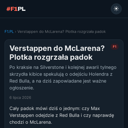
#F1
PL
F1.PL
› Verstappen do McLarena? Plotka rozgrzała padok
Verstappen do McLarena?
F1
Plotka rozgrzała padok
Po kraksie na Silverstone i kolejnej awarii tylnego
skrzydła kibice spekulują o odejściu Holendra z
Red Bulla, a na dziś zapowiadane jest ważne
ogłoszenie.
6 lipca 2026
Cały padok mówi dziś o jednym: czy Max
Verstappen odejdzie z Red Bulla i czy naprawdę
chodzi o McLarena.