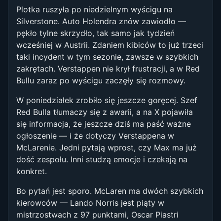
Plotka ruszyła po niedzielnym wyścigu na
Silverstone. Auto Holendra znów zawiodło —
pękło tylne skrzydło, tak samo jak tydzień
wcześniej w Austrii. Zdaniem kibiców to już trzeci
taki incydent w tym sezonie, zawsze w szybkich
zakrętach. Verstappen nie krył frustracji, a w Red
Bullu zaraz po wyścigu zaczęły się rozmowy.
W poniedziałek zrobiło się jeszcze goręcej. Szef
Red Bulla tłumaczy się z awarii, a na X pojawiła
się informacja, że jeszcze dziś ma paść ważne
ogłoszenie — i że dotyczy Verstappena w
McLarenie. Jedni pytają wprost, czy Max ma już
dość zespołu. Inni studzą emocje i czekają na
konkret.
Bo pytań jest sporo. McLaren ma dwóch szybkich
kierowców — Lando Norris jest piąty w
mistrzostwach z 97 punktami, Oscar Piastri